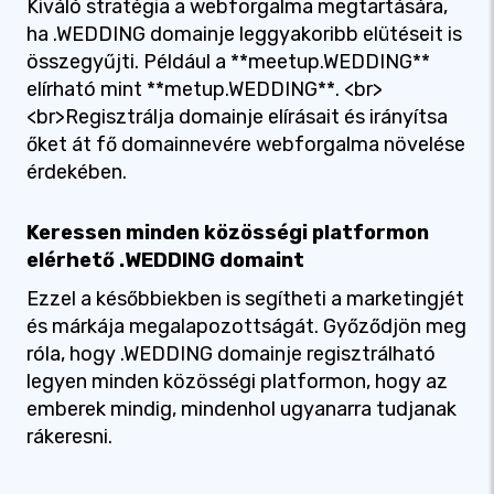
Kiváló stratégia a webforgalma megtartására,
ha .WEDDING domainje leggyakoribb elütéseit is
összegyűjti. Például a **meetup.WEDDING**
elírható mint **metup.WEDDING**. <br>
<br>Regisztrálja domainje elírásait és irányítsa
őket át fő domainnevére webforgalma növelése
érdekében.
Keressen minden közösségi platformon
elérhető .WEDDING domaint
Ezzel a későbbiekben is segítheti a marketingjét
és márkája megalapozottságát. Győződjön meg
róla, hogy .WEDDING domainje regisztrálható
legyen minden közösségi platformon, hogy az
emberek mindig, mindenhol ugyanarra tudjanak
rákeresni.