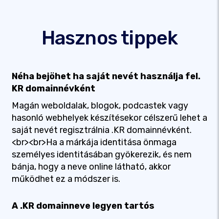
Hasznos tippek
Néha bejöhet ha saját nevét használja fel.
KR domainnévként
Magán weboldalak, blogok, podcastek vagy
hasonló webhelyek készítésekor célszerű lehet a
saját nevét regisztrálnia .KR domainnévként.
<br><br>Ha a márkája identitása önmaga
személyes identitásában gyökerezik, és nem
bánja, hogy a neve online látható, akkor
működhet ez a módszer is.
A .KR domainneve legyen tartós