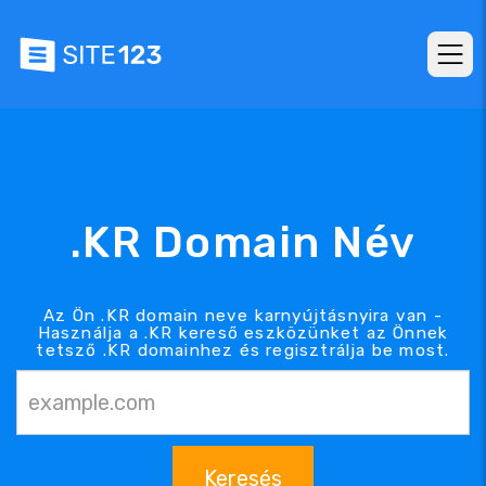
.KR Domain Név
Az Ön .KR domain neve karnyújtásnyira van -
Használja a .KR kereső eszközünket az Önnek
tetsző .KR domainhez és regisztrálja be most.
Keresés