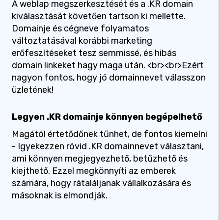
A weblap megszerkesztését és a .KR domain
kiválasztását követően tartson ki mellette.
Domainje és cégneve folyamatos
változtatásával korábbi marketing
erőfeszítéseket tesz semmissé, és hibás
domain linkeket hagy maga után. <br><br>Ezért
nagyon fontos, hogy jó domainnevet válasszon
üzletének!
Legyen .KR domainje könnyen begépelhető
Magától értetődőnek tűnhet, de fontos kiemelni
- Igyekezzen rövid .KR domainnevet választani,
ami könnyen megjegyezhető, betűzhető és
kiejthető. Ezzel megkönnyíti az emberek
számára, hogy rátaláljanak vállalkozására és
másoknak is elmondják.