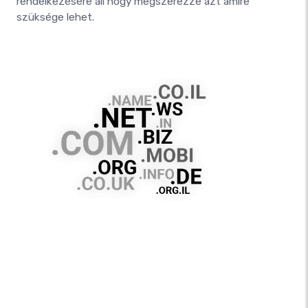
rendelkezésére áll hogy megszerezze azt amire
szüksége lehet.