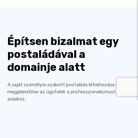
Építsen bizalmat egy
postaládával a
domainje alatt
A saját személyre szabott postaláda létrehozása és
megjelenítése az ügyfelek a professzionalizmust
sugároz.
A postaládái a domainjéhez kötve egyszerűvé teszi a
kommunikációt az ügyfelekkel.