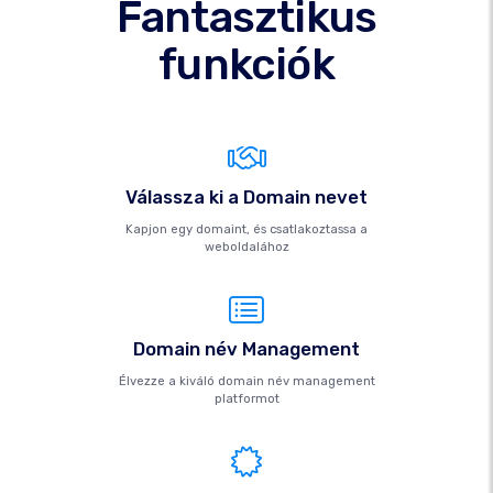
Fantasztikus
funkciók
Válassza ki a Domain nevet
Kapjon egy domaint, és csatlakoztassa a
weboldalához
Domain név Management
Élvezze a kiváló domain név management
platformot