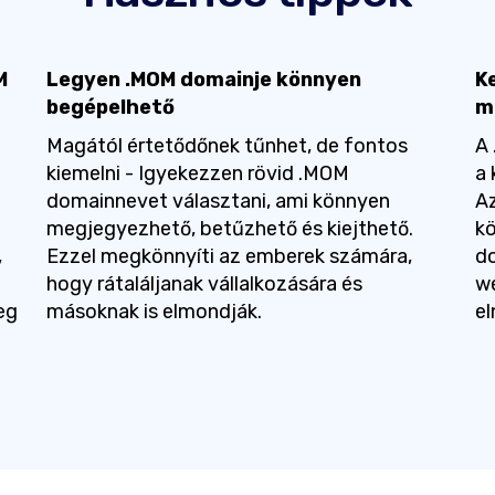
M
Legyen .MOM domainje könnyen
Ke
begépelhető
m
Magától értetődőnek tűnhet, de fontos
A 
kiemelni - Igyekezzen rövid .MOM
a 
domainnevet választani, ami könnyen
Az
megjegyezhető, betűzhető és kiejthető.
kö
,
Ezzel megkönnyíti az emberek számára,
do
hogy rátaláljanak vállalkozására és
we
eg
másoknak is elmondják.
el