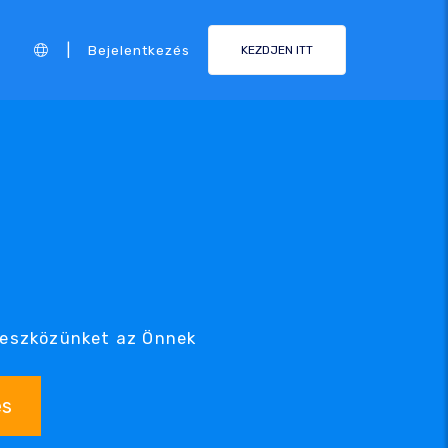
|
Bejelentkezés
KEZDJEN ITT
 eszközünket az Önnek
és