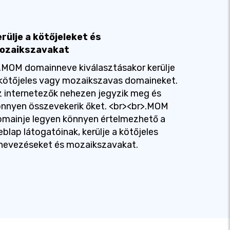
rülje a kötőjeleket és
ozaikszavakat
.MOM domainneve kiválasztásakor kerülje
kötőjeles vagy mozaikszavas domaineket.
 internetezők nehezen jegyzik meg és
nnyen összevekerik őket. <br><br>.MOM
mainje legyen könnyen értelmezhető a
blap látogatóinak, kerülje a kötőjeles
nevezéseket és mozaikszavakat.