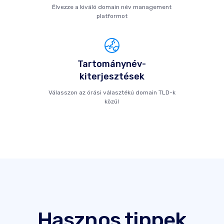
Élvezze a kiváló domain név management
platformot
Tartománynév-
kiterjesztések
Válasszon az órási választékú domain TLD-k
közül
Hasznos tippek