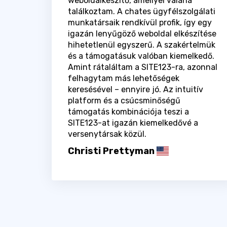
weboldalkészítő, amellyel valaha
találkoztam. A chates ügyfélszolgálati
munkatársaik rendkívül profik, így egy
igazán lenyűgöző weboldal elkészítése
hihetetlenül egyszerű. A szakértelmük
és a támogatásuk valóban kiemelkedő.
Amint rátaláltam a SITE123-ra, azonnal
felhagytam más lehetőségek
keresésével – ennyire jó. Az intuitív
platform és a csúcsminőségű
támogatás kombinációja teszi a
SITE123-at igazán kiemelkedővé a
versenytársak közül.
Christi Prettyman