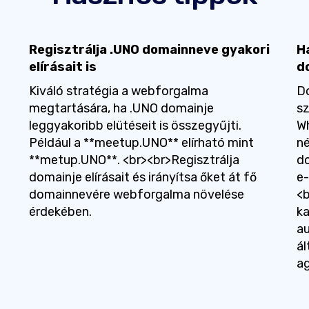
Regisztrálja .UNO domainneve gyakori
H
elírásait is
d
Kiváló stratégia a webforgalma
Do
megtartására, ha .UNO domainje
sz
leggyakoribb elütéseit is összegyűjti.
Wh
Például a **meetup.UNO** elírható mint
né
**metup.UNO**. <br><br>Regisztrálja
d
domainje elírásait és irányítsa őket át fő
e-
domainnevére webforgalma növelése
<
érdekében.
ka
au
ál
a