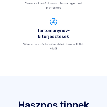
Élvezze a kiváló domain név management
platformot
Tartománynév-
kiterjesztések
Válasszon az órási választékú domain TLD-k
közül
Hasznos tippek