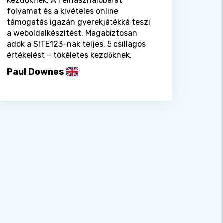
kezdőknek. A felhasználóbarát
folyamat és a kivételes online
támogatás igazán gyerekjátékká teszi
a weboldalkészítést. Magabiztosan
adok a SITE123-nak teljes, 5 csillagos
értékelést – tökéletes kezdőknek.
Paul Downes