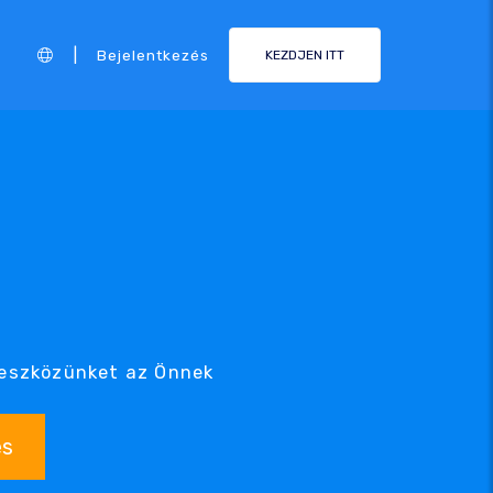
|
Bejelentkezés
KEZDJEN ITT
 eszközünket az Önnek
és