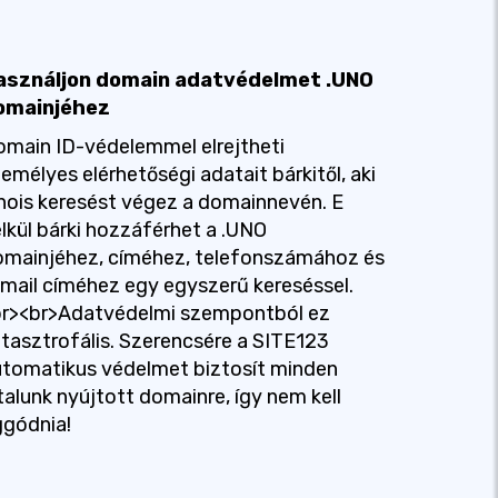
asználjon domain adatvédelmet .UNO
omainjéhez
main ID-védelemmel elrejtheti
emélyes elérhetőségi adatait bárkitől, aki
ois keresést végez a domainnevén. E
lkül bárki hozzáférhet a .UNO
omainjéhez, címéhez, telefonszámához és
mail címéhez egy egyszerű kereséssel.
br><br>Adatvédelmi szempontból ez
tasztrofális. Szerencsére a SITE123
tomatikus védelmet biztosít minden
talunk nyújtott domainre, így nem kell
ggódnia!