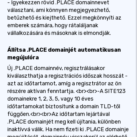
- Igyekezzen rövid .PLACE domainnevet
választani, ami könnyen megjegyezhető,
betűzhető és kiejthető. Ezzel megkönnyíti az
emberek számára, hogy rátaláljanak
vállalkozására és másoknak is elmondják.
Állítsa .PLACE domainjét automatikusan
megújulóra
Új .PLACE domainnév, regisztrálásakor
kiválaszthatja a regisztrációs időszak hosszát -
azt az időtartamot, amíg a regisztrátor az ön
részére aktívan fenntartja. <br><br>-A SITE123
domainekre 1, 2, 3, 5, vagy 10 éves
időtartamokat biztosítunk a domain TLD-től
függően.<br><br>Az időtartam lejártával
.PLACE domainjét meg kell újítania, különben
inaktívvá válik. Ha nem fizeti ki .PLACE domainje