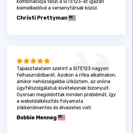
kombinációja teszi a SITE123-at igazán
kiemelkedővé a versenytársak közül.
Christi Prettyman
Tapasztalataim szerint a SITE123 nagyon
felhasználóbarát. Azokon a ritka alkalmakon,
amikor nehézségekbe ütköztem, az online
ügyfélszolgálatuk kivételesnek bizonyult.
Gyorsan megoldottak minden problémát, így
a weboldalkészítés folyamata
zökkenőmentes és élvezetes volt.
Bobbie Menneg