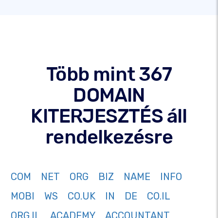
Több mint 367
DOMAIN
KITERJESZTÉS áll
rendelkezésre
COM
NET
ORG
BIZ
NAME
INFO
MOBI
WS
CO.UK
IN
DE
CO.IL
ORG.IL
ACADEMY
ACCOUNTANT