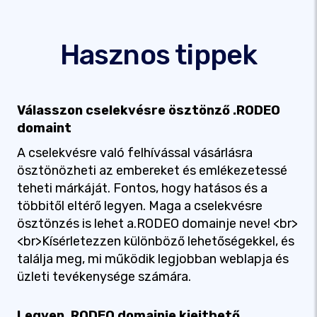
Hasznos tippek
Válasszon cselekvésre ösztönző .RODEO
domaint
A cselekvésre való felhívással vásárlásra
ösztönözheti az embereket és emlékezetessé
teheti márkáját. Fontos, hogy hatásos és a
többitől eltérő legyen. Maga a cselekvésre
ösztönzés is lehet a.RODEO domainje neve! <br>
<br>Kísérletezzen különböző lehetőségekkel, és
találja meg, mi működik legjobban weblapja és
üzleti tevékenysége számára.
Legyen .RODEO domainje kiejthető