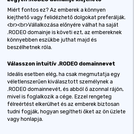
Miért fontos ez? Az emberek a könnyen
kiejthető vagy felidézhető dolgokat preferálják.
<br><br>Vállalkozása előnyére válhat ha saját
.RODEO domainje is követi ezt, az embereknek
könnyebben eszükbe juthat majd és
beszélhetnek róla.
Válasszon intuitív .RODEO domainnevet
Ideális esetben elég, ha csak megmutatja egy
véletlenszerűen kiválasztott személynek a
.RODEO domainnevét, és abból ő azonnal rájön,
mivel is foglalkozik a cége. Ezzel rengeteg
félreértést elkerülhet és az emberek biztosan
tudni fogják, hogyan segítheti őket az ön üzlete
vagy honlapja.