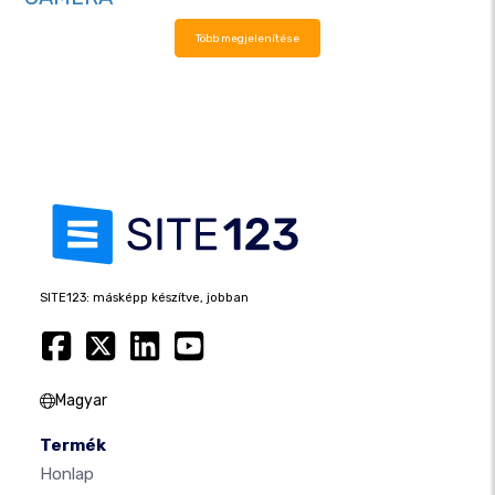
Több megjelenítése
SITE123: másképp készítve, jobban
Magyar
Termék
Honlap