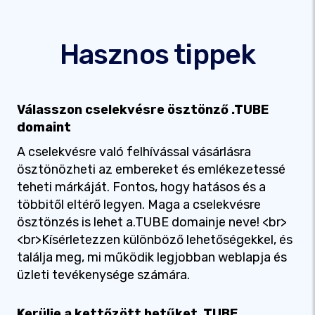
Hasznos tippek
Válasszon cselekvésre ösztönző .TUBE
domaint
A cselekvésre való felhívással vásárlásra
ösztönözheti az embereket és emlékezetessé
teheti márkáját. Fontos, hogy hatásos és a
többitől eltérő legyen. Maga a cselekvésre
ösztönzés is lehet a.TUBE domainje neve! <br>
<br>Kísérletezzen különböző lehetőségekkel, és
találja meg, mi működik legjobban weblapja és
üzleti tevékenysége számára.
Kerülje a kettőzött betűket .TUBE