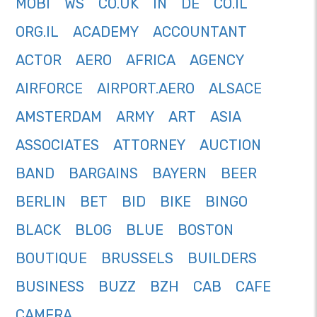
MOBI
WS
CO.UK
IN
DE
CO.IL
ORG.IL
ACADEMY
ACCOUNTANT
ACTOR
AERO
AFRICA
AGENCY
AIRFORCE
AIRPORT.AERO
ALSACE
AMSTERDAM
ARMY
ART
ASIA
ASSOCIATES
ATTORNEY
AUCTION
BAND
BARGAINS
BAYERN
BEER
BERLIN
BET
BID
BIKE
BINGO
BLACK
BLOG
BLUE
BOSTON
BOUTIQUE
BRUSSELS
BUILDERS
BUSINESS
BUZZ
BZH
CAB
CAFE
CAMERA