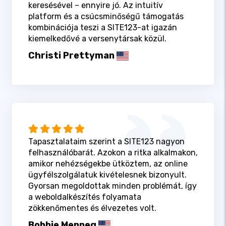
keresésével – ennyire jó. Az intuitív
platform és a csúcsminőségű támogatás
kombinációja teszi a SITE123-at igazán
kiemelkedővé a versenytársak közül.
Christi Prettyman
Tapasztalataim szerint a SITE123 nagyon
felhasználóbarát. Azokon a ritka alkalmakon,
amikor nehézségekbe ütköztem, az online
ügyfélszolgálatuk kivételesnek bizonyult.
Gyorsan megoldottak minden problémát, így
a weboldalkészítés folyamata
zökkenőmentes és élvezetes volt.
Bobbie Menneg