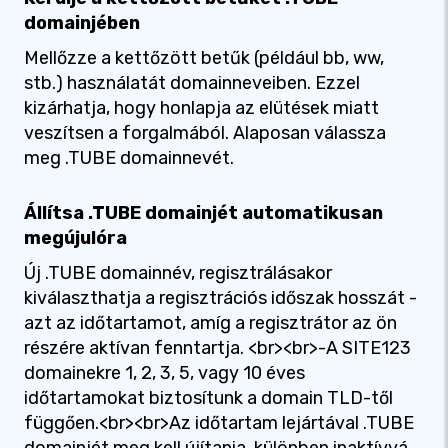
domainjében
Mellőzze a kettőzött betűk (például bb, ww,
stb.) használatát domainneveiben. Ezzel
kizárhatja, hogy honlapja az elütések miatt
veszítsen a forgalmából. Alaposan válassza
meg .TUBE domainnevét.
Állítsa .TUBE domainjét automatikusan
megújulóra
Új .TUBE domainnév, regisztrálásakor
kiválaszthatja a regisztrációs időszak hosszát -
azt az időtartamot, amíg a regisztrátor az ön
részére aktívan fenntartja. <br><br>-A SITE123
domainekre 1, 2, 3, 5, vagy 10 éves
időtartamokat biztosítunk a domain TLD-től
függően.<br><br>Az időtartam lejártával .TUBE