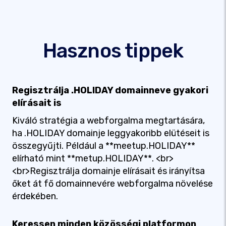
Hasznos tippek
Regisztrálja .HOLIDAY domainneve gyakori
elírásait is
Kiváló stratégia a webforgalma megtartására,
ha .HOLIDAY domainje leggyakoribb elütéseit is
összegyűjti. Például a **meetup.HOLIDAY**
elírható mint **metup.HOLIDAY**. <br>
<br>Regisztrálja domainje elírásait és irányítsa
őket át fő domainnevére webforgalma növelése
érdekében.
Keressen minden közösségi platformon