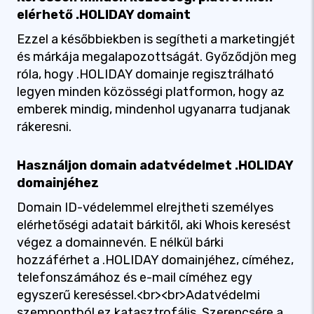
elérhető .HOLIDAY domaint
Ezzel a későbbiekben is segítheti a marketingjét
és márkája megalapozottságát. Győződjön meg
róla, hogy .HOLIDAY domainje regisztrálható
legyen minden közösségi platformon, hogy az
emberek mindig, mindenhol ugyanarra tudjanak
rákeresni.
Használjon domain adatvédelmet .HOLIDAY
domainjéhez
Domain ID-védelemmel elrejtheti személyes
elérhetőségi adatait bárkitől, aki Whois keresést
végez a domainnevén. E nélkül bárki
hozzáférhet a .HOLIDAY domainjéhez, címéhez,
telefonszámához és e-mail címéhez egy
egyszerű kereséssel.<br><br>Adatvédelmi
szempontból ez katasztrofális. Szerencsére a