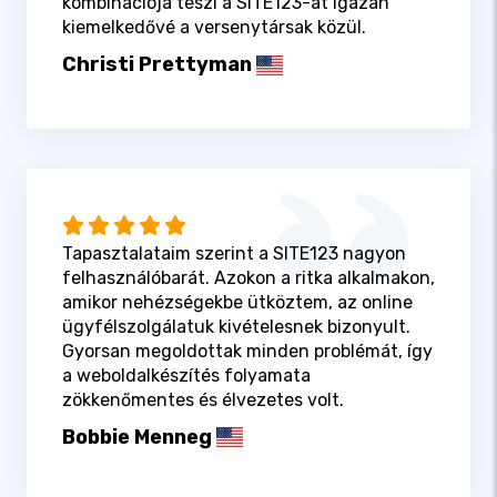
kombinációja teszi a SITE123-at igazán
kiemelkedővé a versenytársak közül.
Christi Prettyman
Tapasztalataim szerint a SITE123 nagyon
felhasználóbarát. Azokon a ritka alkalmakon,
amikor nehézségekbe ütköztem, az online
ügyfélszolgálatuk kivételesnek bizonyult.
Gyorsan megoldottak minden problémát, így
a weboldalkészítés folyamata
zökkenőmentes és élvezetes volt.
Bobbie Menneg