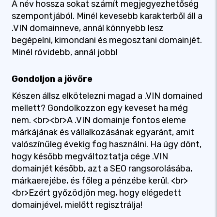
A név hossza sokat számít megjegyezhetőség
szempontjából. Minél kevesebb karakterből áll a
.VIN domainneve, annál könnyebb lesz
begépelni, kimondani és megosztani domainjét.
Minél rövidebb, annál jobb!
Gondoljon a jövőre
Készen állsz elkötelezni magad a .VIN domained
mellett? Gondolkozzon egy keveset ha még
nem. <br><br>A .VIN domainje fontos eleme
márkájának és vállalkozásának egyaránt, amit
valószínűleg évekig fog használni. Ha úgy dönt,
hogy később megváltoztatja cége .VIN
domainjét később, azt a SEO rangsorolásába,
márkaerejébe, és főleg a pénzébe kerül. <br>
<br>Ezért győzödjön meg, hogy elégedett
domainjével, mielőtt regisztrálja!