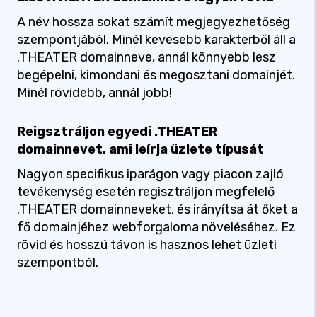
A név hossza sokat számít megjegyezhetőség
szempontjából. Minél kevesebb karakterből áll a
.THEATER domainneve, annál könnyebb lesz
begépelni, kimondani és megosztani domainjét.
Minél rövidebb, annál jobb!
Reigsztráljon egyedi .THEATER
domainnevet, ami leírja üzlete típusát
Nagyon specifikus iparágon vagy piacon zajló
tevékenység esetén regisztráljon megfelelő
.THEATER domainneveket, és irányítsa át őket a
fő domainjéhez webforgaloma növeléséhez. Ez
rövid és hosszú távon is hasznos lehet üzleti
szempontból.