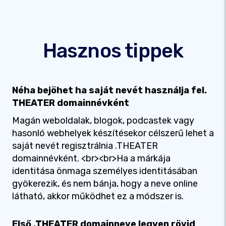
Hasznos tippek
Néha bejöhet ha saját nevét használja fel.
THEATER domainnévként
Magán weboldalak, blogok, podcastek vagy
hasonló webhelyek készítésekor célszerű lehet a
saját nevét regisztrálnia .THEATER
domainnévként. <br><br>Ha a márkája
identitása önmaga személyes identitásában
gyökerezik, és nem bánja, hogy a neve online
látható, akkor működhet ez a módszer is.
Első .THEATER domainneve legyen rövid