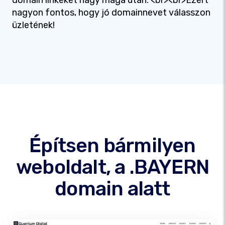
domain linkeket hagy maga után. <br><br>Ezért
nagyon fontos, hogy jó domainnevet válasszon
üzletének!
Építsen bármilyen
weboldalt, a .BAYERN
domain alatt