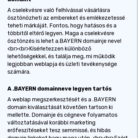
A cselekvésre való felhívással vásárlásra
ösztönözheti az embereket és emlékezetessé
teheti márkáját. Fontos, hogy hatásos és a
többitől eltérő legyen. Maga a cselekvésre
ösztönzés is lehet a.BAYERN domainje neve!
<br><br>Kísérletezzen különböző
lehetőségekkel, és találja meg, mi működik
legjobban weblapja és üzleti tevékenysége
számára.
A .BAYERN domainneve legyen tartós
A weblap megszerkesztését és a .BAYERN
domain kiválasztását követően tartson ki
mellette. Domainje és cégneve folyamatos
változtatásával korábbi marketing
erőfeszítéseket tesz semmissé, és hibás