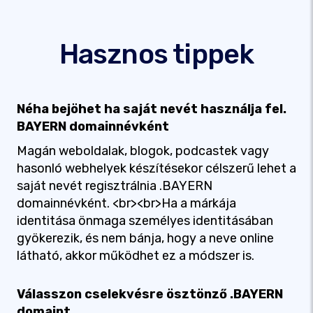
Hasznos tippek
Néha bejöhet ha saját nevét használja fel.
BAYERN domainnévként
Magán weboldalak, blogok, podcastek vagy
hasonló webhelyek készítésekor célszerű lehet a
saját nevét regisztrálnia .BAYERN
domainnévként. <br><br>Ha a márkája
identitása önmaga személyes identitásában
gyökerezik, és nem bánja, hogy a neve online
látható, akkor működhet ez a módszer is.
Válasszon cselekvésre ösztönző .BAYERN
domaint