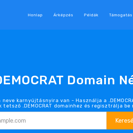
Honlap
Árképzés
Példák
Támogatás
DEMOCRAT Domain N
neve karnyújtásnyira van - Használja a .DEMOCR
 tetsző .DEMOCRAT domainhez és regisztrálja be
Keres