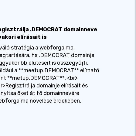
egisztrálja .DEMOCRAT domainneve
akori elírásait is
váló stratégia a webforgalma
egtartására, ha .DEMOCRAT domainje
ggyakoribb elütéseit is összegyűjti.
éldául a **meetup.DEMOCRAT** elírható
int **metup.DEMOCRAT**. <br>
r>Regisztrálja domainje elírásait és
ányítsa őket át fő domainnevére
ebforgalma növelése érdekében.