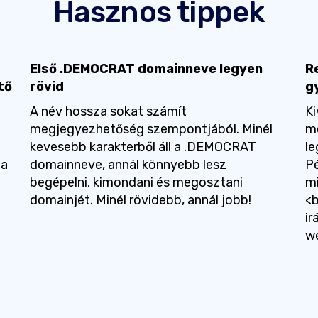
Hasznos tippek
Első .DEMOCRAT domainneve legyen
R
tő
rövid
gy
A név hossza sokat számít
Ki
megjegyezhetőség szempontjából. Minél
m
kevesebb karakterből áll a .DEMOCRAT
le
ja
domainneve, annál könnyebb lesz
P
begépelni, kimondani és megosztani
m
domainjét. Minél rövidebb, annál jobb!
<b
ir
w