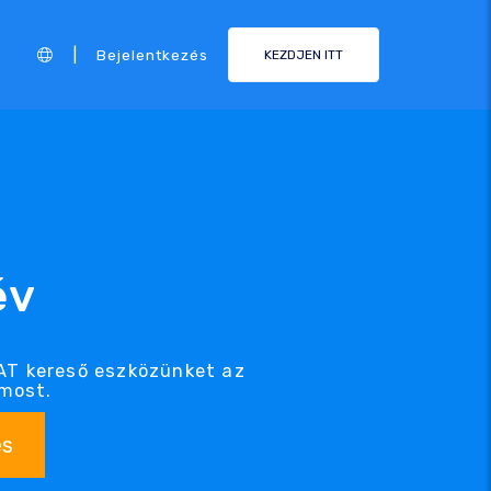
|
Bejelentkezés
KEZDJEN ITT
év
AT kereső eszközünket az
 most.
és