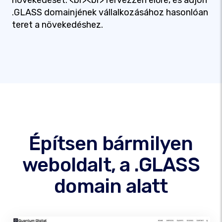
növekedését. <br><br>Tervezzen előre, és adjon
.GLASS domainjének vállalkozásához hasonlóan
teret a növekedéshez.
Építsen bármilyen
weboldalt, a .GLASS
domain alatt