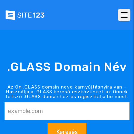
.GLASS Domain Név
Az Ön .GLASS domain neve karnyújtásnyira van -
Használja a .GLASS kereső eszközünket az Önnek
tetsző .GLASS domainhez és regisztrálja be most.
Keresés