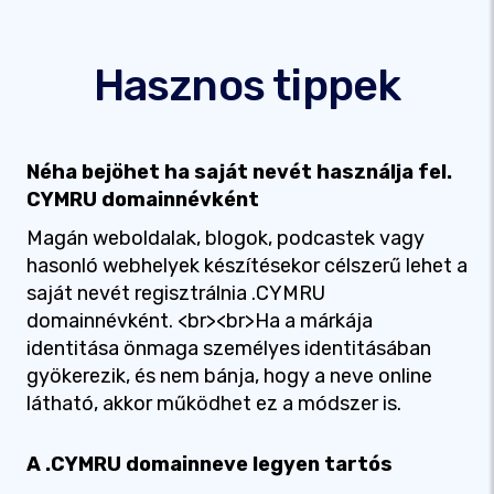
Hasznos tippek
Néha bejöhet ha saját nevét használja fel.
CYMRU domainnévként
Magán weboldalak, blogok, podcastek vagy
hasonló webhelyek készítésekor célszerű lehet a
saját nevét regisztrálnia .CYMRU
domainnévként. <br><br>Ha a márkája
identitása önmaga személyes identitásában
gyökerezik, és nem bánja, hogy a neve online
látható, akkor működhet ez a módszer is.
A .CYMRU domainneve legyen tartós