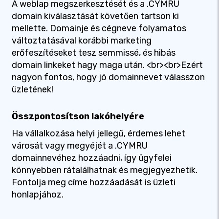
A weblap megszerkesztését és a .CYMRU
domain kiválasztását követően tartson ki
mellette. Domainje és cégneve folyamatos
változtatásával korábbi marketing
erőfeszítéseket tesz semmissé, és hibás
domain linkeket hagy maga után. <br><br>Ezért
nagyon fontos, hogy jó domainnevet válasszon
üzletének!
Összpontosítson lakóhelyére
Ha vállalkozása helyi jellegű, érdemes lehet
városát vagy megyéjét a .CYMRU
domainnevéhez hozzáadni, így ügyfelei
könnyebben rátalálhatnak és megjegyezhetik.
Fontolja meg címe hozzáadását is üzleti
honlapjához.