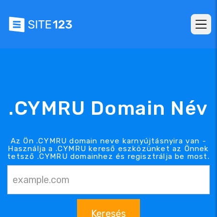
.CYMRU Domain Név
Az Ön .CYMRU domain neve karnyújtásnyira van -
Használja a .CYMRU kereső eszközünket az Önnek
tetsző .CYMRU domainhez és regisztrálja be most.
Keresés