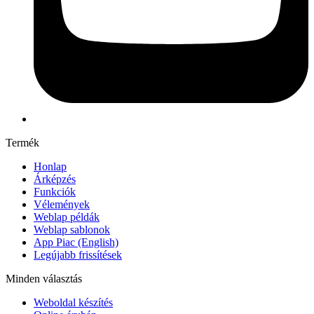
Termék
Honlap
Árképzés
Funkciók
Vélemények
Weblap példák
Weblap sablonok
App Piac
(English)
Legújabb frissítések
Minden választás
Weboldal készítés