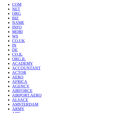
COM
NET
ORG
BIZ
NAME
INFO
MOBI
WS
CO.UK
IN
DE
CO.IL
ORG.IL
ACADEMY
ACCOUNTANT
ACTOR
AERO
AFRICA
AGENCY
AIRFORCE
AIRPORT.AERO
ALSACE
AMSTERDAM
ARMY