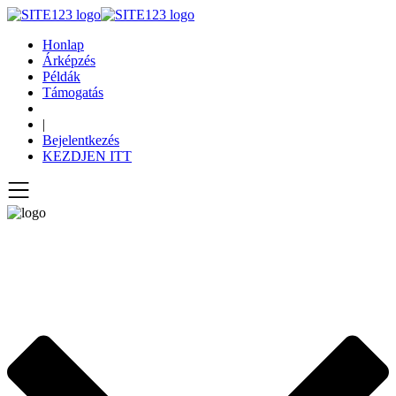
Honlap
Árképzés
Példák
Támogatás
|
Bejelentkezés
KEZDJEN ITT