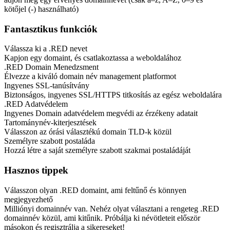
kötőjel (-) használható)
Fantasztikus funkciók
Válassza ki a .RED nevet
Kapjon egy domaint, és csatlakoztassa a weboldalához
.RED Domain Menedzsment
Élvezze a kiváló domain név management platformot
Ingyenes SSL-tanúsítvány
Biztonságos, ingyenes SSL/HTTPS titkosítás az egész weboldalára
.RED Adatvédelem
Ingyenes Domain adatvédelem megvédi az érzékeny adatait
Tartománynév-kiterjesztések
Válasszon az órási választékú domain TLD-k közül
Személyre szabott postaláda
Hozzá létre a saját személyre szabott szakmai postaládáját
Hasznos tippek
Válasszon olyan .RED domaint, ami feltűnő és könnyen
megjegyezhető
Milliónyi domainnév van. Nehéz olyat választani a rengeteg .RED
domainnév közül, ami kitűnik. Próbálja ki névötleteit először
másokon és regisztrálja a sikereseket!