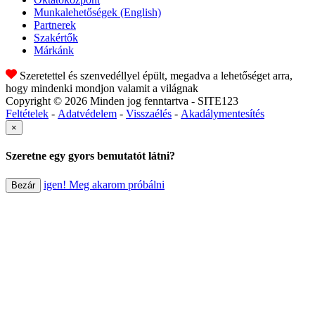
Munkalehetőségek
(English)
Partnerek
Szakértők
Márkánk
Szeretettel és szenvedéllyel épült, megadva a lehetőséget arra,
hogy mindenki mondjon valamit a világnak
Copyright © 2026 Minden jog fenntartva - SITE123
Feltételek
-
Adatvédelem
-
Visszaélés
-
Akadálymentesítés
×
Szeretne egy gyors bemutatót látni?
igen! Meg akarom próbálni
Bezár