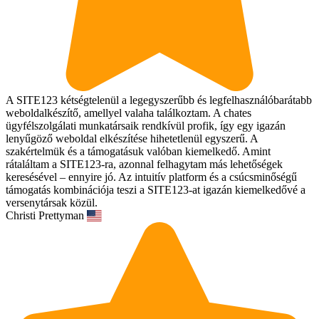
A SITE123 kétségtelenül a legegyszerűbb és legfelhasználóbarátabb
weboldalkészítő, amellyel valaha találkoztam. A chates
ügyfélszolgálati munkatársaik rendkívül profik, így egy igazán
lenyűgöző weboldal elkészítése hihetetlenül egyszerű. A
szakértelmük és a támogatásuk valóban kiemelkedő. Amint
rátaláltam a SITE123-ra, azonnal felhagytam más lehetőségek
keresésével – ennyire jó. Az intuitív platform és a csúcsminőségű
támogatás kombinációja teszi a SITE123-at igazán kiemelkedővé a
versenytársak közül.
Christi Prettyman