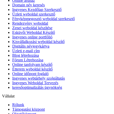
Online áruház
Domain név keresés
Ingyenes Kezdőlap Szerkesztő
Üzleti weboldal szerkesztő
Fényképmegosztó weboldal szerkesztő
Rendezvény weboldal
Zenei weboldal készítése
Esküvői Weboldal Készítő
Ingyenes online portfólió
Kisvállalkozási weboldal készítő
Digitális névjegykártya
Üzleti e-mail cím
Blog létrehozása
Fórum Létrehozása
Online tanfolyam készítő
Étterem weboldal készítő
Online időpont foglaló
Ingyenes webtárhely szolgáltatás
Ingyenes Weboldal Tervezés
keresőoptimalizálás ügynökség
Vállalat
Rólunk
Támogatási központ
Oktatóközpont