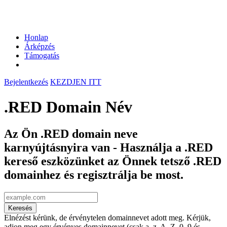
Honlap
Árképzés
Támogatás
Bejelentkezés
KEZDJEN ITT
.RED Domain Név
Az Ön .RED domain neve
karnyújtásnyira van - Használja a .RED
kereső eszközünket az Önnek tetsző .RED
domainhez és regisztrálja be most.
Keresés
Elnézést kérünk, de érvénytelen domainnevet adott meg. Kérjük,
adjon meg egy érvényes domainnevet (csak a–z, A–Z, 0–9 és