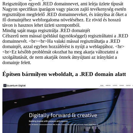
Reigsztráljon egyedi .RED domainnevet, ami leírja üzlete típusát
Nagyon specifikus iparágon vagy piacon zajló tevékenység esetén
regisztráljon megfelelő .RED domainneveket, és irányítsa át őket a
fő domainjéhez webforgaloma növeléséhez. Ez rövid és hosszú
távon is hasznos lehet üzleti szempontból.
Mindig saját maga regisztrálja .RED domainjét
Célszerű nem mással (például ügynökséggel) regisztráltatni a .RED
domainnevét. <br><br>Ha valaki mással regisztráltatja a .RED
domainjét, azzal egyben hozzáférést is nyújt a weblapjához. <br>
<br>Ez később problémát okozhat ha meg akarja változtatni a
szolgáltatását, de nem akarják önnek átnyújtani az irányítást a
domainje felett.
Építsen bármilyen weboldalt, a .RED domain alatt