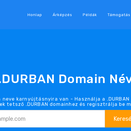
Honlap
Árképzés
Példák
Támogatás
.DURBAN Domain Né
neve karnyújtásnyira van - Használja a .DURBAN
ek tetsző .DURBAN domainhez és regisztrálja be m
Keres