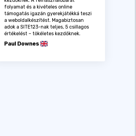
kezdőknek. A felhasználóbarát
folyamat és a kivételes online
támogatás igazán gyerekjátékká teszi
a weboldalkészítést. Magabiztosan
adok a SITE123-nak teljes, 5 csillagos
értékelést – tökéletes kezdőknek.
Paul Downes