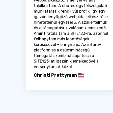
weboldalkészítő, amellyel valaha
találkoztam. A chates ügyfélszolgálati
munkatársaik rendkívül profik, így egy
igazán lenyűgöző weboldal elkészítése
hihetetlenül egyszerű. A szakértelmük
és a támogatásuk valóban kiemelkedő.
Amint rátaláltam a SITE123-ra, azonnal
felhagytam más lehetőségek
keresésével – ennyire jó. Az intuitív
platform és a csúcsminőségű
támogatás kombinációja teszi a
SITE123-at igazán kiemelkedővé a
versenytársak közül.
Christi Prettyman