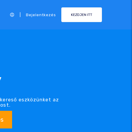
|
Bejelentkezés
KEZDJEN ITT
v
 kereső eszközünket az
ost.
és