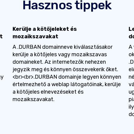
Hasznos tippek
Kerülje a kötőjeleket és
L
t
mozaikszavakat
d
A .DURBAN domainneve kiválasztásakor
A 
kerülje a kötőjeles vagy mozaikszavas
ok
domaineket. Az internetezők nehezen
.D
jegyzik meg és könnyen összevekerik őket.
el
gy
<br><br>.DURBAN domainje legyen könnyen
né
értelmezhető a weblap látogatóinak, kerülje
vá
a kötőjeles elnevezéseket és
ug
mozaikszavakat.
pi
il
do