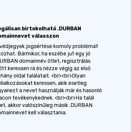
egálisan birtokolható .DURBAN
omainnevet válasszon
védjegyek jogsértése komoly problémát
ozhat. Bármikor, ha eszébe jut egy jó
URBAN domainnév ötlet, regisztrálás
őtt keressen rá és nézze végig az első
hány oldal találatait. <br><br>Olyan
llalkozásokat keressen, akik esetleg
yanezt a nevet használják már és hasonló
acon tevékenykednek. <br><br>Ha talál
yet, akkor valószínűleg másik .DURBAN
mainnevet kell választania.