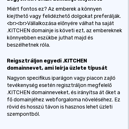
Miért fontos ez? Az emberek a könnyen
kiejthető vagy felidézhető dolgokat preferálják.
<br><br>Vállalkozása előnyére válhat ha saját
.KITCHEN domainje is követi ezt, az embereknek
könnyebben eszükbe juthat majd és
beszélhetnek róla.
Reigsztráljon egyedi .KITCHEN
domainnevet, ami leírja üzlete típusát
Nagyon specifikus iparágon vagy piacon zajló
tevékenység esetén regisztráljon megfelelő
.KITCHEN domainneveket, és irányítsa át őket a
fő domainjéhez webforgaloma növeléséhez. Ez
rövid és hosszú távon is hasznos lehet üzleti
szempontból.