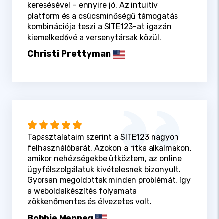
keresésével – ennyire jó. Az intuitív
platform és a csúcsminőségű támogatás
kombinációja teszi a SITE123-at igazán
kiemelkedővé a versenytársak közül.
Christi Prettyman
Tapasztalataim szerint a SITE123 nagyon
felhasználóbarát. Azokon a ritka alkalmakon,
amikor nehézségekbe ütköztem, az online
ügyfélszolgálatuk kivételesnek bizonyult.
Gyorsan megoldottak minden problémát, így
a weboldalkészítés folyamata
zökkenőmentes és élvezetes volt.
Bobbie Menneg