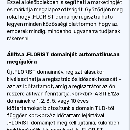
Ezzel a későbbiekben is segítheti a marketingjét
és márkája megalapozottságát. Győződjön meg
róla, hogy .FLORIST domainje regisztrálható
legyen minden közösségi platformon, hogy az
emberek mindig, mindenhol ugyanarra tudjanak
rákeresni.
Állítsa .FLORIST domainjét automatikusan
megújulóra
Új .FLORIST domainnév, regisztrálásakor
kiválaszthatja a regisztrációs időszak hosszát -
azt az időtartamot, amíg a regisztrátor az ön
részére aktívan fenntartja. <br><br>-A SITE123
domainekre 1, 2, 3, 5, vagy 10 éves
időtartamokat biztosítunk a domain TLD-től
függően.<br><br>Az időtartam lejártával
.FLORIST domainjét meg kell újítania, különben