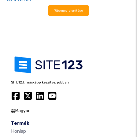
Több megjelenítése
SITE123: másképp készítve, jobban
Magyar
Termék
Honlap