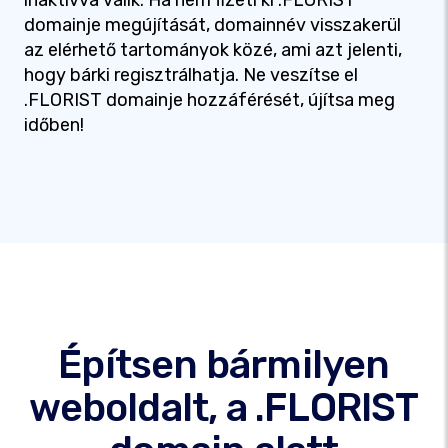
inaktívvá válik. Ha nem fizeti ki .FLORIST
domainje megújítását, domainnév visszakerül
az elérhető tartományok közé, ami azt jelenti,
hogy bárki regisztrálhatja. Ne veszítse el
.FLORIST domainje hozzáférését, újítsa meg
időben!
Építsen bármilyen
weboldalt, a .FLORIST