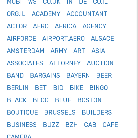
MOBI
WS
CO.UK
IN
DE
CO.IL
ORG.IL
ACADEMY
ACCOUNTANT
ACTOR
AERO
AFRICA
AGENCY
AIRFORCE
AIRPORT.AERO
ALSACE
AMSTERDAM
ARMY
ART
ASIA
ASSOCIATES
ATTORNEY
AUCTION
BAND
BARGAINS
BAYERN
BEER
BERLIN
BET
BID
BIKE
BINGO
BLACK
BLOG
BLUE
BOSTON
BOUTIQUE
BRUSSELS
BUILDERS
BUSINESS
BUZZ
BZH
CAB
CAFE
CAMERA