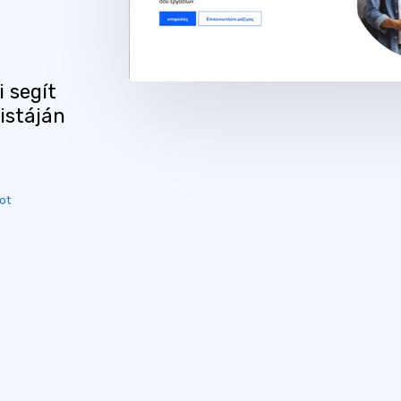
i segít
listáján
ot