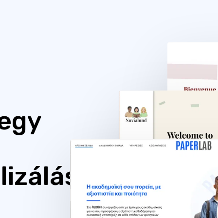
 egy
lizálás