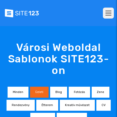
Városi Weboldal
Sablonok SITE123-
on
Minden
Üzleti
Blog
Fotózás
Zene
Rendezvény
Étterem
Kreatív művészet
CV