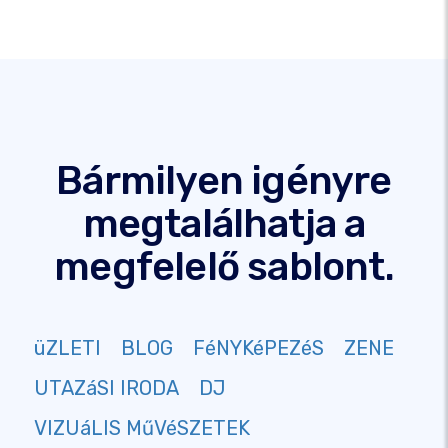
Bármilyen igényre
megtalálhatja a
megfelelő sablont.
üZLETI
BLOG
FéNYKéPEZéS
ZENE
UTAZáSI IRODA
DJ
VIZUáLIS MűVéSZETEK