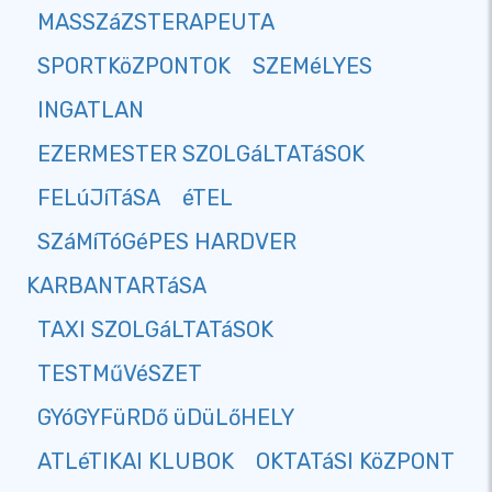
MASSZáZSTERAPEUTA
SPORTKöZPONTOK
SZEMéLYES
INGATLAN
EZERMESTER SZOLGáLTATáSOK
FELúJíTáSA
éTEL
SZáMíTóGéPES HARDVER
KARBANTARTáSA
TAXI SZOLGáLTATáSOK
TESTMűVéSZET
GYóGYFüRDő üDüLőHELY
ATLéTIKAI KLUBOK
OKTATáSI KöZPONT