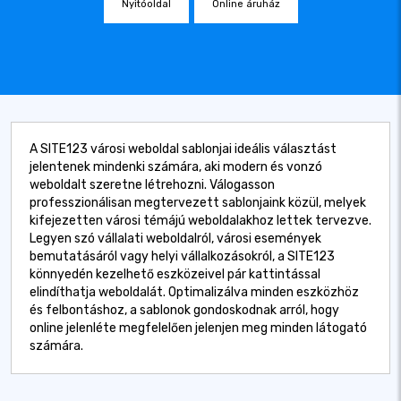
Nyitóoldal
Online áruház
A SITE123 városi weboldal sablonjai ideális választást
jelentenek mindenki számára, aki modern és vonzó
weboldalt szeretne létrehozni. Válogasson
professzionálisan megtervezett sablonjaink közül, melyek
kifejezetten városi témájú weboldalakhoz lettek tervezve.
Legyen szó vállalati weboldalról, városi események
bemutatásáról vagy helyi vállalkozásokról, a SITE123
könnyedén kezelhető eszközeivel pár kattintással
elindíthatja weboldalát. Optimalizálva minden eszközhöz
és felbontáshoz, a sablonok gondoskodnak arról, hogy
online jelenléte megfelelően jelenjen meg minden látogató
számára.