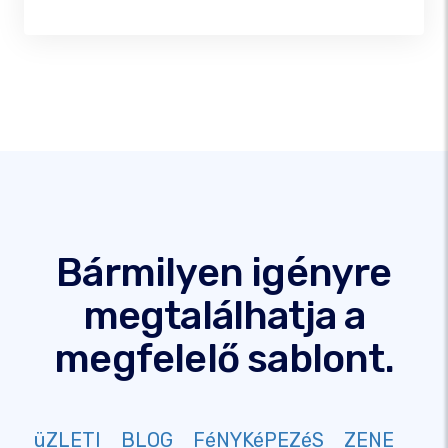
Bármilyen igényre
megtalálhatja a
megfelelő sablont.
üZLETI
BLOG
FéNYKéPEZéS
ZENE