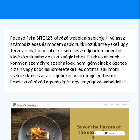
Fedezd fel a SITE123 kávézó weboldal sablonjait. Válassz
számos ízléses és modern sablonunk közül, amelyeket úgy
terveztünk, hogy tökéletesen illeszkedjenek mindenféle
kávézó stílusához és szükségletéhez. Ezek a sablonok
könnyen személyre szabhatóak, nem igényelnek előzetes
dizájn vagy kódolási ismereteket, és optimálisak mobil
eszközökön és asztali gépeken való megjelenítésre is.
Emeld ki kávézód egyediségét egy lenyűgöző weboldallal!