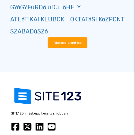
GYóGYFüRDő üDüLőHELY
ATLéTIKAI KLUBOK
OKTATáSI KöZPONT
SZABADúSZó
Több megjelenítése
SITE123: másképp készítve, jobban