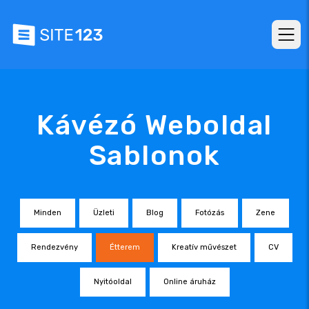
Kávézó Weboldal
Sablonok
Minden
Üzleti
Blog
Fotózás
Zene
Rendezvény
Étterem
Kreatív művészet
CV
Nyitóoldal
Online áruház