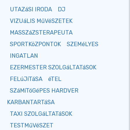
UTAZáSI IRODA
DJ
VIZUáLIS MűVéSZETEK
MASSZáZSTERAPEUTA
SPORTKöZPONTOK
SZEMéLYES
INGATLAN
EZERMESTER SZOLGáLTATáSOK
FELúJíTáSA
éTEL
SZáMíTóGéPES HARDVER
KARBANTARTáSA
TAXI SZOLGáLTATáSOK
TESTMűVéSZET