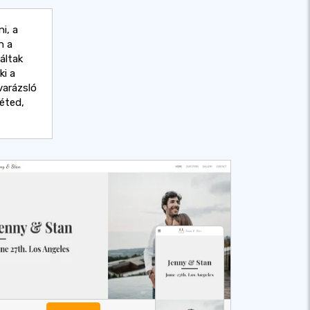
i, a
n a
áltak
ki a
varázsló
léted,