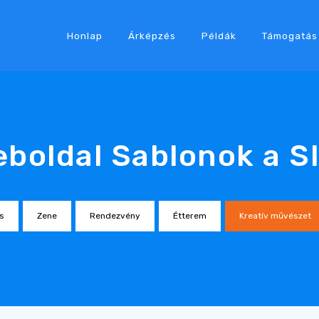
Honlap
Árképzés
Példák
Támogatás
eboldal Sablonok a S
s
Zene
Rendezvény
Étterem
Kreatív művészet