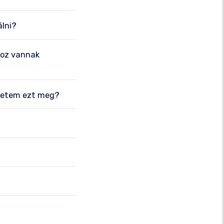
lni?
hoz vannak
ehetem ezt meg?