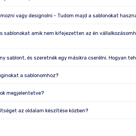
mozni vagy designolni - Tudom majd a sablonokat haszná
 sablonokat amik nem kifejezetten az én vállalkozásom
ny sablont, és szeretnék egy másikra cserélni. Hogyan t
uginokat a sablonomhoz?
nok megjelentetve?
ítséget az oldalam készítése közben?