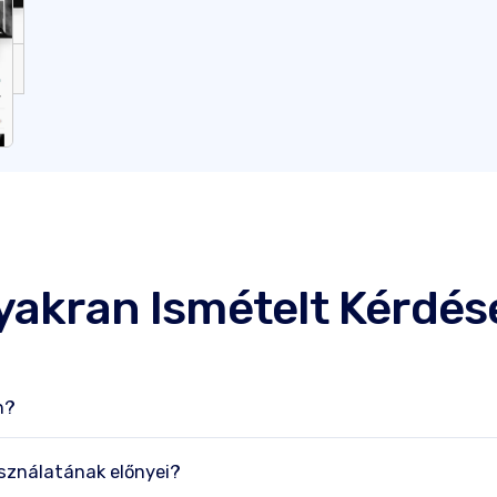
yakran Ismételt Kérdés
n?
asználatának előnyei?