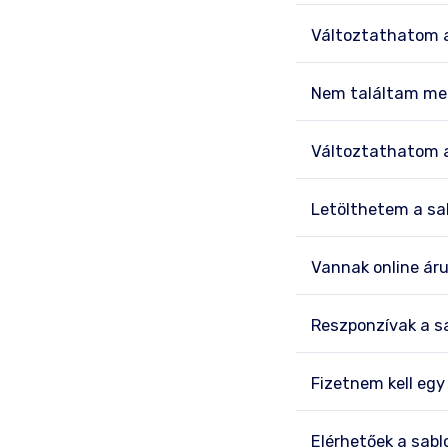
Változtathatom a
Nem találtam meg
Változtathatom 
Letölthetem a sa
Vannak online áru
Reszponzívak a s
Fizetnem kell eg
Elérhetőek a sab