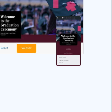
Nézet
Válassz