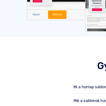
Nézet
Válassz
G
Mi a honlap sablo
Mik a sablonok h