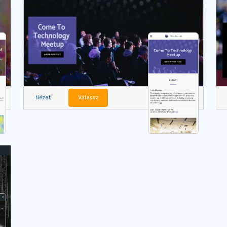
Nézet
Válassz