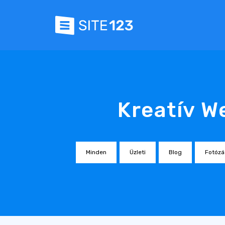
Kreatív W
Minden
Üzleti
Blog
Fotózá