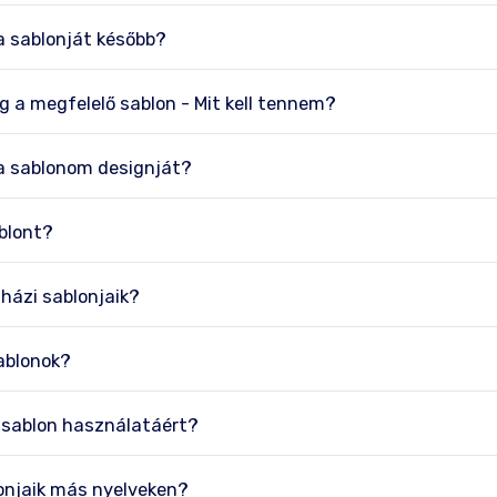
 sablonját később?
 a megfelelő sablon - Mit kell tennem?
a sablonom designját?
blont?
házi sablonjaik?
ablonok?
y sablon használatáért?
lonjaik más nyelveken?