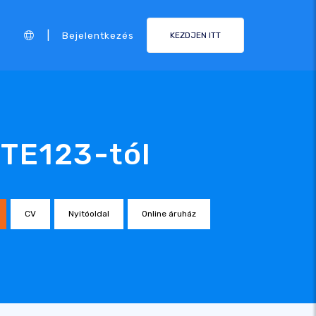
|
Bejelentkezés
KEZDJEN ITT
ITE123-tól
CV
Nyitóoldal
Online áruház