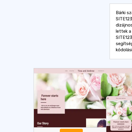
Bárki sz
SITE123 
dizájno
lettek 
SITE123 
segítség
kódolási