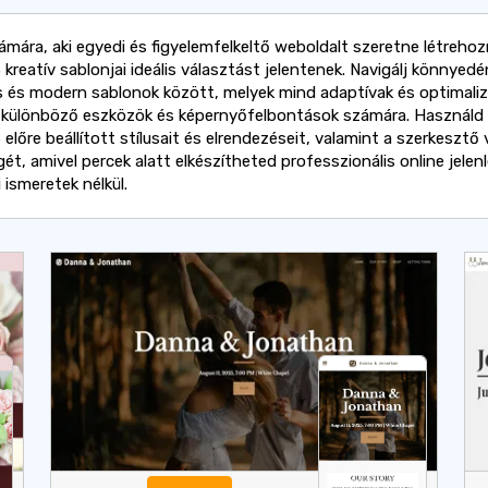
ámára, aki egyedi és figyelemfelkeltő weboldalt szeretne létrehozn
kreatív sablonjai ideális választást jelentenek. Navigálj könnyedé
s és modern sablonok között, melyek mind adaptívak és optimaliz
a különböző eszközök és képernyőfelbontások számára. Használd 
előre beállított stílusait és elrendezéseit, valamint a szerkesztő 
ét, amivel percek alatt elkészítheted professzionális online jelen
 ismeretek nélkül.