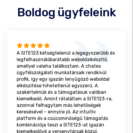
Boldog ügyfeleink
A SITE123 kétségtelenül a legegyszerűbb és
legfelhasználóbarátabb weboldalkészítő,
amellyel valaha találkoztam. A chates
ügyfélszolgálati munkatársaik rendkívül
profik, így egy igazán lenyűgöző weboldal
elkészítése hihetetlenül egyszerű. A
szakértelmük és a támogatásuk valóban
kiemelkedő. Amint rátaláltam a SITE123-ra,
azonnal felhagytam más lehetőségek
keresésével – ennyire jó. Az intuitív
platform és a csúcsminőségű támogatás
kombinációja teszi a SITE123-at igazán
kiemelkedővé a versenytársak közül.