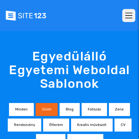
Egyedülálló
Egyetemi Weboldal
Sablonok
Minden
Üzleti
Blog
Fotózás
Zene
Rendezvény
Étterem
Kreatív művészet
CV