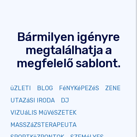
Bármilyen igényre
megtalálhatja a
megfelelő sablont.
üZLETI
BLOG
FéNYKéPEZéS
ZENE
UTAZáSI IRODA
DJ
VIZUáLIS MűVéSZETEK
MASSZáZSTERAPEUTA