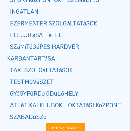
SPORTKöZPONTOK
SZEMéLYES
INGATLAN
EZERMESTER SZOLGáLTATáSOK
FELúJíTáSA
éTEL
SZáMíTóGéPES HARDVER
KARBANTARTáSA
TAXI SZOLGáLTATáSOK
TESTMűVéSZET
GYóGYFüRDő üDüLőHELY
ATLéTIKAI KLUBOK
OKTATáSI KöZPONT
SZABADúSZó
Több megjelenítése