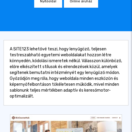
Nyitóoldal
Online áruház
A SITE123 lehetővé teszi, hogy lenyűgöző, teljesen
testreszabható egyetemi weboldalakat hozzon létre
könnyedén, kódolási ismeretek nélkül. Válasszon különböző,
előre elkészített stílusok és elrendezések közül, amelyek
segítenek bemutatni intézményét egy lenyűgöző módon.
Győződjön meg róla, hogy weboldala minden eszközön és
képernyőfelbontáson tökéletesen működik, mivel minden
sablonunk teljes mértékben adaptív és keresőmotor-
optimalizált.