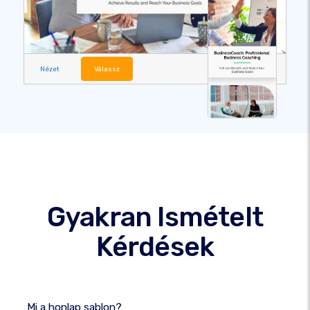
Nézet
Válassz
Gyakran Ismételt
Kérdések
Mi a honlap sablon?