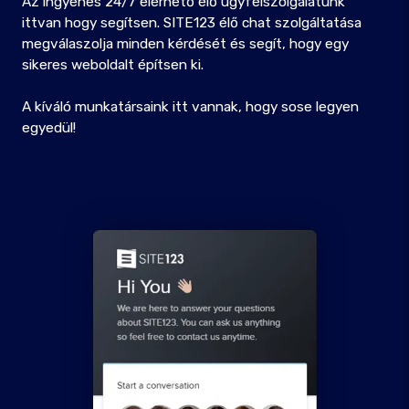
Az ingyenes 24/7 elérhető élő ügyfélszolgálatunk
ittvan hogy segítsen. SITE123 élő chat szolgáltatása
megválaszolja minden kérdését és segít, hogy egy
sikeres weboldalt építsen ki.
A kíváló munkatársaink itt vannak, hogy sose legyen
egyedül!