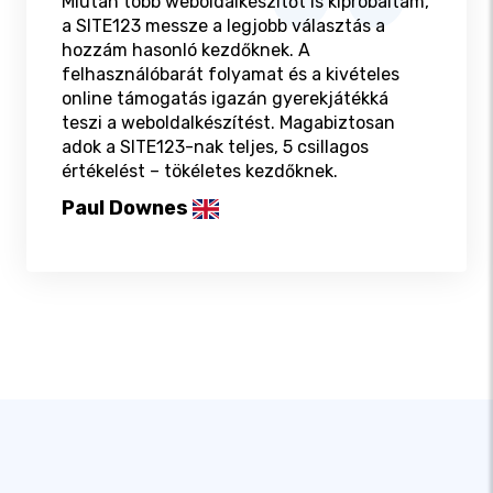
Miután több weboldalkészítőt is kipróbáltam,
a SITE123 messze a legjobb választás a
hozzám hasonló kezdőknek. A
felhasználóbarát folyamat és a kivételes
online támogatás igazán gyerekjátékká
teszi a weboldalkészítést. Magabiztosan
adok a SITE123-nak teljes, 5 csillagos
értékelést – tökéletes kezdőknek.
Paul Downes