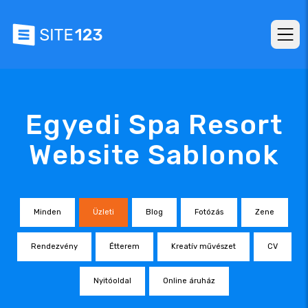
Egyedi Spa Resort
Website Sablonok
Minden
Üzleti
Blog
Fotózás
Zene
Rendezvény
Étterem
Kreatív művészet
CV
Nyitóoldal
Online áruház