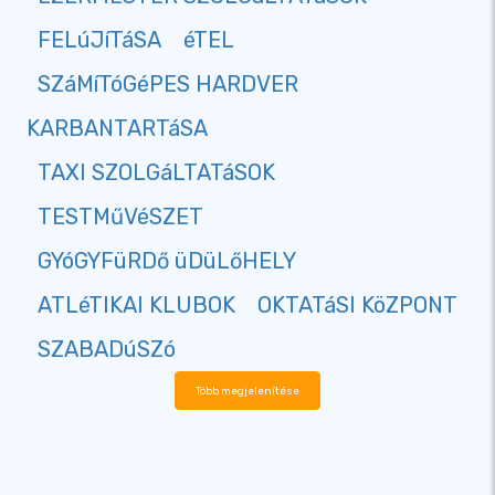
FELúJíTáSA
éTEL
SZáMíTóGéPES HARDVER
KARBANTARTáSA
TAXI SZOLGáLTATáSOK
TESTMűVéSZET
GYóGYFüRDő üDüLőHELY
ATLéTIKAI KLUBOK
OKTATáSI KöZPONT
SZABADúSZó
Több megjelenítése