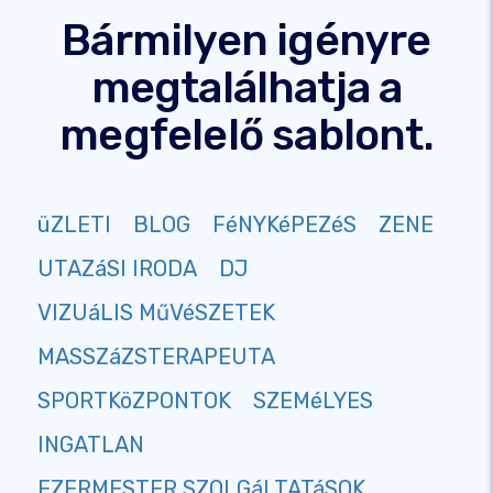
Bármilyen igényre
megtalálhatja a
megfelelő sablont.
üZLETI
BLOG
FéNYKéPEZéS
ZENE
UTAZáSI IRODA
DJ
VIZUáLIS MűVéSZETEK
MASSZáZSTERAPEUTA
SPORTKöZPONTOK
SZEMéLYES
INGATLAN
EZERMESTER SZOLGáLTATáSOK