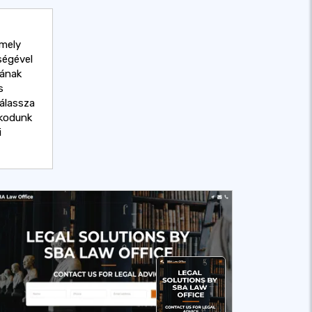
rmely
ségével
tának
s
álassza
skodunk
i