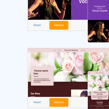
Nézet
Válassz
Nézet
Válassz