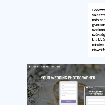
Fedezze
választ
más csa
gyorsan
szellemé
szükség
ki a kív
minden 
részvét