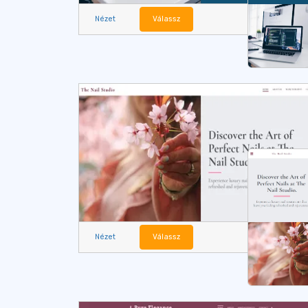
Nézet
Válassz
Nézet
Válassz