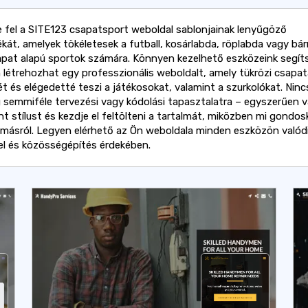
 fel a SITE123 csapatsport weboldal sablonjainak lenyűgöző
ékát, amelyek tökéletesek a futball, kosárlabda, röplabda vagy bá
pat alapú sportok számára. Könnyen kezelhető eszközeink segít
 létrehozhat egy professzionális weboldalt, amely tükrözi csapa
t és elégedetté teszi a játékosokat, valamint a szurkolókat. Ninc
 semmiféle tervezési vagy kódolási tapasztalatra – egyszerűen v
ánt stílust és kezdje el feltölteni a tartalmát, miközben mi gondo
másról. Legyen elérhető az Ön weboldala minden eszközön valód
el és közösségépítés érdekében.