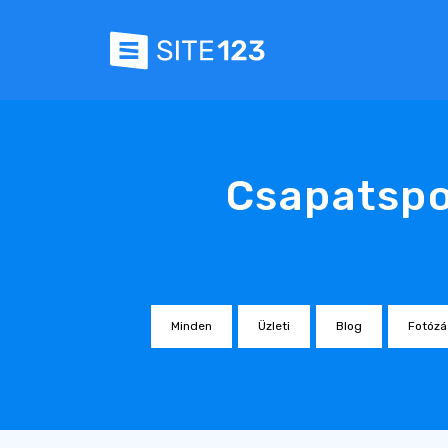
Csapatspo
Minden
Üzleti
Blog
Fotózá