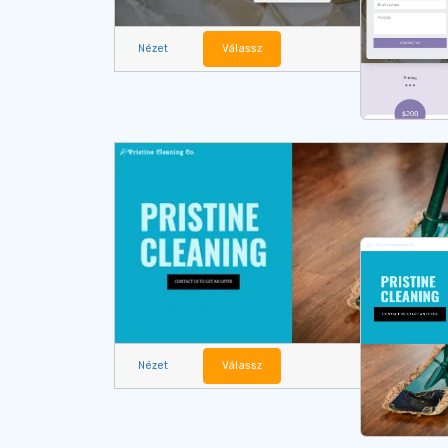
Nézet
Válassz
Nézet
Válassz