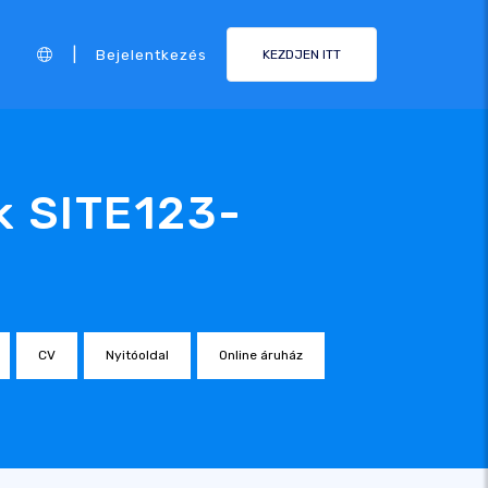
|
Bejelentkezés
KEZDJEN ITT
k SITE123-
CV
Nyitóoldal
Online áruház