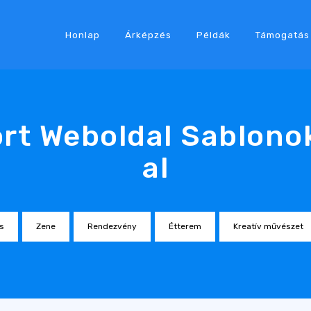
Honlap
Árképzés
Példák
Támogatás
rt Weboldal Sablono
al
s
Zene
Rendezvény
Étterem
Kreatív művészet