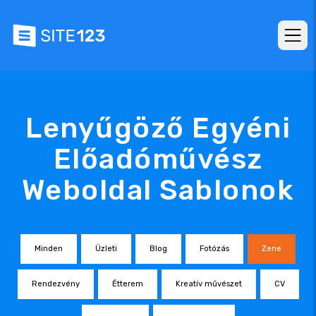
Lenyűgöző Egyéni
Előadóművész
Weboldal Sablonok
Minden
Üzleti
Blog
Fotózás
Zene
Rendezvény
Étterem
Kreatív művészet
CV