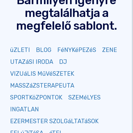
Bármilyen igényre
megtalálhatja a
megfelelő sablont.
üZLETI
BLOG
FéNYKéPEZéS
ZENE
UTAZáSI IRODA
DJ
VIZUáLIS MűVéSZETEK
MASSZáZSTERAPEUTA
SPORTKöZPONTOK
SZEMéLYES
INGATLAN
EZERMESTER SZOLGáLTATáSOK