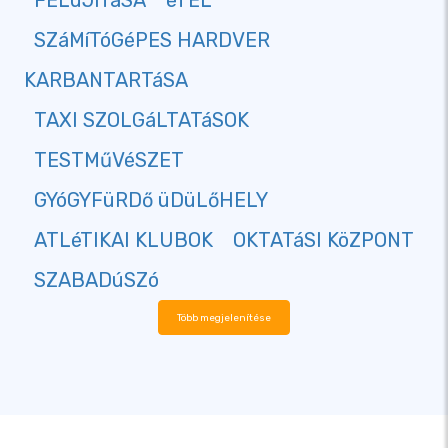
FELúJíTáSA
éTEL
SZáMíTóGéPES HARDVER
KARBANTARTáSA
TAXI SZOLGáLTATáSOK
TESTMűVéSZET
GYóGYFüRDő üDüLőHELY
ATLéTIKAI KLUBOK
OKTATáSI KöZPONT
SZABADúSZó
Több megjelenítése