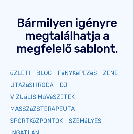
Bármilyen igényre
megtalálhatja a
megfelelő sablont.
üZLETI
BLOG
FéNYKéPEZéS
ZENE
UTAZáSI IRODA
DJ
VIZUáLIS MűVéSZETEK
MASSZáZSTERAPEUTA
SPORTKöZPONTOK
SZEMéLYES
INGATLAN