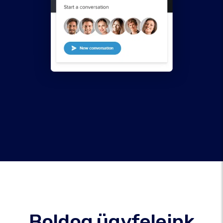
Boldog ügyfeleink