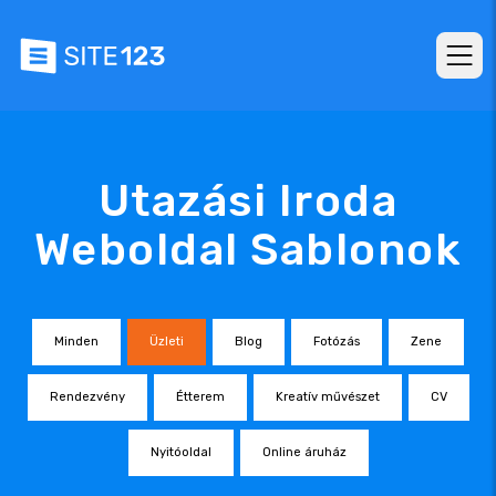
Utazási Iroda
Weboldal Sablonok
Minden
Üzleti
Blog
Fotózás
Zene
Rendezvény
Étterem
Kreatív művészet
CV
Nyitóoldal
Online áruház