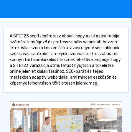
A SITE123 segítségére lesz abban, hogy az utazási irodája
számára lenyűgöző és professzionális weboldalt hozzon
létre. Válasszon a készen álló utazási ügynökség sablonok
széles választékából, amelyek azonnali testreszabást és
könnyű tartalomkezelést tesznek lehetővé. Engedje, hogy
a SITE123 varázslója útmutatást nyújtson a tökéletes
online jelenlét kialakításához, SEO-barát és teljes
mértékben adaptív weboldallal, ami minden eszközön és
képernyőfelbontáson tökéletesen jelenik meg.