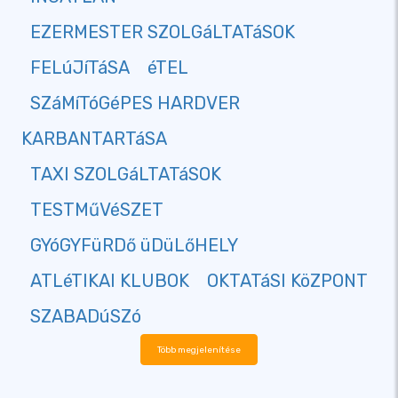
EZERMESTER SZOLGáLTATáSOK
FELúJíTáSA
éTEL
SZáMíTóGéPES HARDVER
KARBANTARTáSA
TAXI SZOLGáLTATáSOK
TESTMűVéSZET
GYóGYFüRDő üDüLőHELY
ATLéTIKAI KLUBOK
OKTATáSI KöZPONT
SZABADúSZó
Több megjelenítése