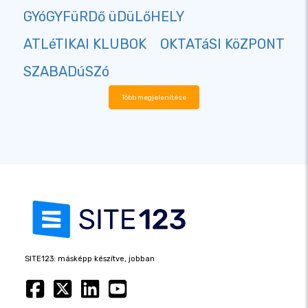
GYóGYFüRDő üDüLőHELY
ATLéTIKAI KLUBOK
OKTATáSI KöZPONT
SZABADúSZó
Több megjelenítése
SITE123: másképp készítve, jobban