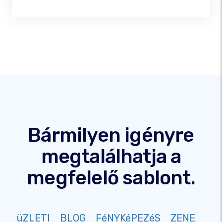
Bármilyen igényre
megtalálhatja a
megfelelő sablont.
üZLETI
BLOG
FéNYKéPEZéS
ZENE