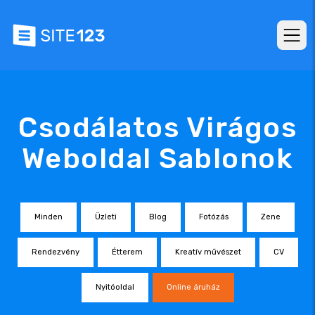
Csodálatos Virágos
Weboldal Sablonok
Minden
Üzleti
Blog
Fotózás
Zene
Rendezvény
Étterem
Kreatív művészet
CV
Nyitóoldal
Online áruház