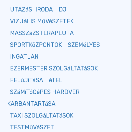
UTAZáSI IRODA
DJ
VIZUáLIS MűVéSZETEK
MASSZáZSTERAPEUTA
SPORTKöZPONTOK
SZEMéLYES
INGATLAN
EZERMESTER SZOLGáLTATáSOK
FELúJíTáSA
éTEL
SZáMíTóGéPES HARDVER
KARBANTARTáSA
TAXI SZOLGáLTATáSOK
TESTMűVéSZET