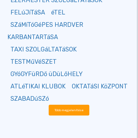
EZERMESTER SZOLGáLTATáSOK
FELúJíTáSA
éTEL
SZáMíTóGéPES HARDVER
KARBANTARTáSA
TAXI SZOLGáLTATáSOK
TESTMűVéSZET
GYóGYFüRDő üDüLőHELY
ATLéTIKAI KLUBOK
OKTATáSI KöZPONT
SZABADúSZó
Több megjelenítése