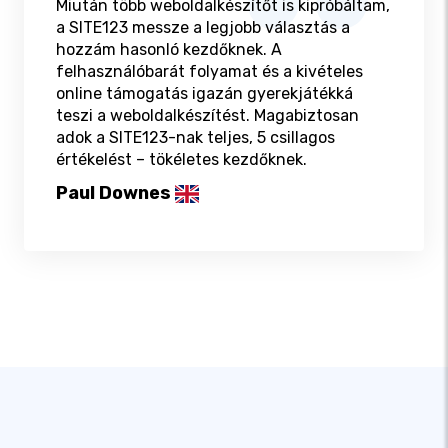
Miután több weboldalkészítőt is kipróbáltam,
a SITE123 messze a legjobb választás a
hozzám hasonló kezdőknek. A
felhasználóbarát folyamat és a kivételes
online támogatás igazán gyerekjátékká
teszi a weboldalkészítést. Magabiztosan
adok a SITE123-nak teljes, 5 csillagos
értékelést – tökéletes kezdőknek.
Paul Downes