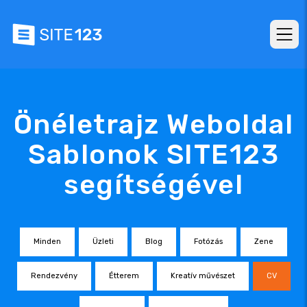
Önéletrajz Weboldal
Sablonok SITE123
segítségével
Minden
Üzleti
Blog
Fotózás
Zene
Rendezvény
Étterem
Kreatív művészet
CV