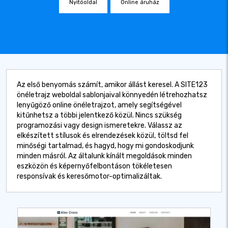
Nyitóoldal
Online áruház
Az első benyomás számít, amikor állást keresel. A SITE123
önéletrajz weboldal sablonjaival könnyedén létrehozhatsz
lenyűgöző online önéletrajzot, amely segítségével
kitűnhetsz a többi jelentkező közül. Nincs szükség
programozási vagy design ismeretekre. Válassz az
elkészített stílusok és elrendezések közül, töltsd fel
minőségi tartalmad, és hagyd, hogy mi gondoskodjunk
minden másról. Az általunk kínált megoldások minden
eszközön és képernyőfelbontáson tökéletesen
responsívak és keresőmotor-optimalizáltak.