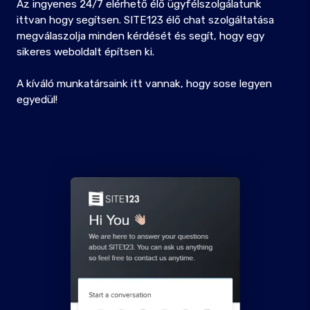
Az ingyenes 24/7 elérhető élő ügyfélszolgálatunk
ittvan hogy segítsen. SITE123 élő chat szolgáltatása
megválaszolja minden kérdését és segít, hogy egy
sikeres weboldalt építsen ki.
A kíváló munkatársaink itt vannak, hogy sose legyen
egyedül!