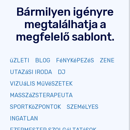
Bármilyen igényre
megtalálhatja a
megfelelő sablont.
üZLETI
BLOG
FéNYKéPEZéS
ZENE
UTAZáSI IRODA
DJ
VIZUáLIS MűVéSZETEK
MASSZáZSTERAPEUTA
SPORTKöZPONTOK
SZEMéLYES
INGATLAN