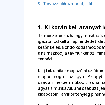
9. Tervezz előre, maradj elöl
1.
Ki korán kel, aranyat l
Természetesen, ha egy másik időz
igazítanod kell a napirendedet, d
későn kelés. Gondolkodásmódodat ú
alkalmazkodj a távmunkához, mint
tennéd.
Kelj fel, amikor megszólal az ébres
magad mögött az ágyat. Az ágyba
csak a filmekben működik, és ham
ágyat a munkával, ami csak azt je
kikapcsolni, amikor tényleg pihenne