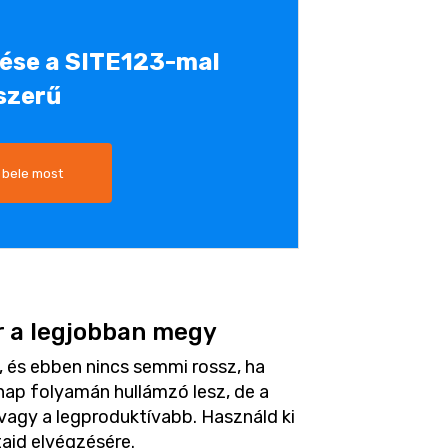
tése a SITE123-mal
szerű
 bele most
r a legjobban megy
 és ebben nincs semmi rossz, ha
nap folyamán hullámzó lesz, de a
 vagy a legproduktívabb. Használd ki
taid elvégzésére.