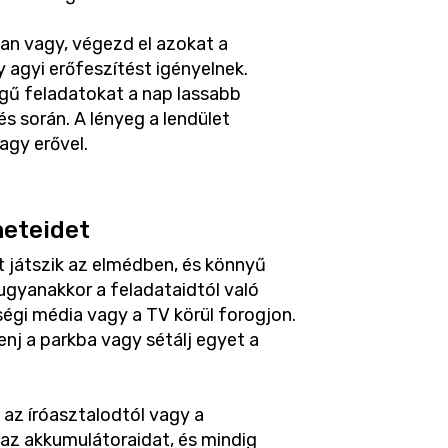
an vagy, végezd el azokat a
 agyi erőfeszítést igényelnek.
egű feladatokat a nap lassabb
s során. A lényeg a lendület
agy erővel.
eteidet
 játszik az elmédben, és könnyű
 ugyanakkor a feladataidtól való
égi média vagy a TV körül forogjon.
enj a parkba vagy sétálj egyet a
 az íróasztalodtól vagy a
 az akkumulátoraidat, és mindig