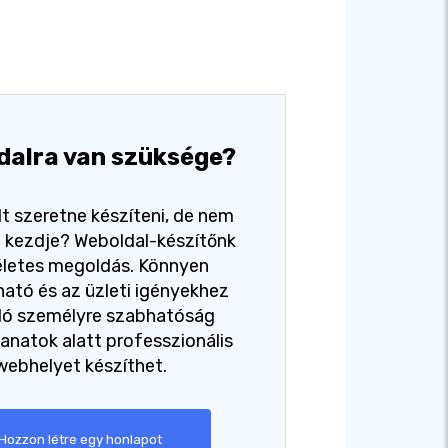
dalra van szüksége?
t szeretne készíteni, de nem
ol kezdje? Weboldal-készítőnk
életes megoldás. Könnyen
ató és az üzleti igényekhez
dó személyre szabhatóság
lanatok alatt professzionális
webhelyet készíthet.
Hozzon létre egy honlapot