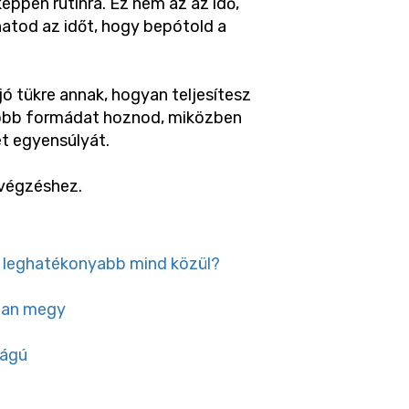
éppen rutinra. Ez nem az az idő,
hatod az időt, hogy bepótold a
ó tükre annak, hogyan teljesítesz
egjobb formádat hoznod, miközben
t egyensúlyát.
avégzéshez.
 a leghatékonyabb mind közül?
bban megy
ságú