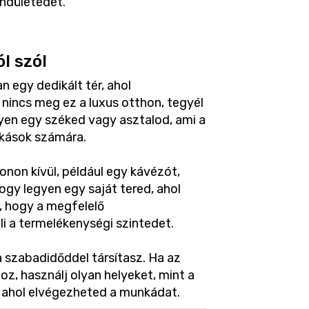
endületedet.
l szól
n egy dedikált tér, ahol
nincs meg ez a luxus otthon, tegyél
yen egy széked vagy asztalod, ami a
nkások számára.
onon kívül, például egy kávézót,
gy legyen egy saját tered, ahol
, hogy a megfelelő
i a termelékenységi szintedet.
a szabadidőddel társítasz. Ha az
z, használj olyan helyeket, mint a
, ahol elvégezheted a munkádat.