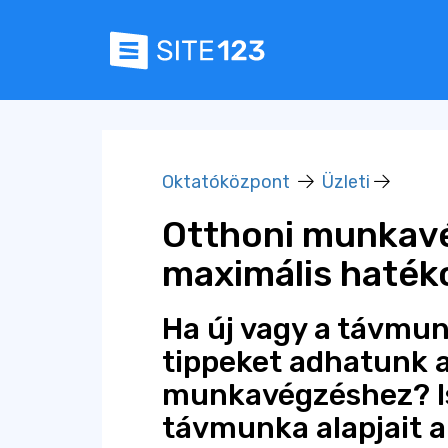
Oktatóközpont
Üzleti
Otthoni munkavé
maximális haté
Ha új vagy a távmun
tippeket adhatunk a
munkavégzéshez? I
távmunka alapjait a