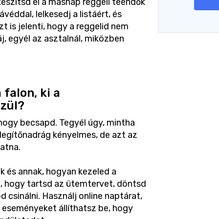
készítsd el a másnap reggeli teendők
ávéddal, lelkesedj a listáért, és
t is jelenti, hogy a reggelid nem
, egyél az asztalnál, miközben
falon, ki a
zül?
hogy becsapd. Tegyél úgy, mintha
elegítőnadrág kényelmes, de azt az
gatna.
k és annak, hogyan kezeled a
 hogy tartsd az ütemtervet, döntsd
d csinálni. Használj online naptárat,
 eseményeket állíthatsz be, hogy