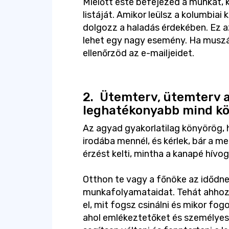
Mielőtt este befejezed a munkát, 
listáját. Amikor leülsz a kolumbiai k
dolgozz a haladás érdekében. Ez az
lehet egy nagy esemény. Ha muszáj
ellenőrzöd az e-mailjeidet.
2.
Ütemterv, ütemterv a 
leghatékonyabb mind kö
Az agyad gyakorlatilag könyörög, 
irodába mennél, és kérlek, bár a m
érzést kelti, mintha a kanapé hívo
Otthon te vagy a főnöke az idődne
munkafolyamataidat. Tehát ahhoz,
el, mit fogsz csinálni és mikor fogo
ahol emlékeztetőket és személyes