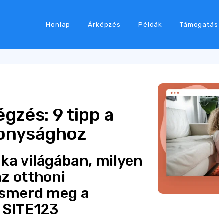
Honlap
Árképzés
Példák
Támogatás
gzés: 9 tipp a
konysághoz
ka világában, milyen
z otthoni
smerd meg a
 SITE123