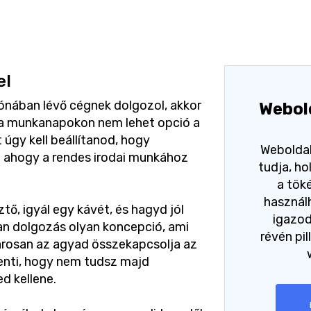
el
ónában lévő cégnek dolgozol, akkor
Webol
e a munkanapokon nem lehet opció a
gy kell beállítanod, hogy
Weboldal
 ahogy a rendes irodai munkához
tudja, h
a tök
használh
ztő, igyál egy kávét, és hagyd jól
igazo
n dolgozás olyan koncepció, ami
révén pil
arosan az agyad összekapcsolja az
lenti, hogy nem tudsz majd
d kellene.