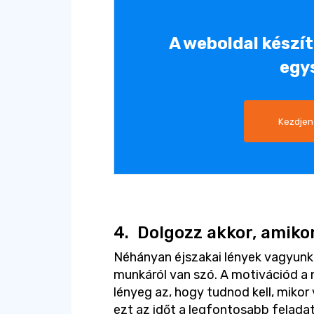
A weboldal készí
egy
Kezdjen
4.
Dolgozz akkor, amiko
Néhányan éjszakai lények vagyunk,
munkáról van szó. A motivációd a 
lényeg az, hogy tudnod kell, mikor
ezt az időt a legfontosabb felada