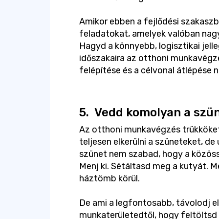
Amikor ebben a fejlődési szakaszb
feladatokat, amelyek valóban nagy
Hagyd a könnyebb, logisztikai jell
időszakaira az otthoni munkavégzé
felépítése és a célvonal átlépése n
5.
Vedd komolyan a szün
Az otthoni munkavégzés trükköket
teljesen elkerülni a szüneteket, de
szünet nem szabad, hogy a közöss
Menj ki. Sétáltasd meg a kutyát. M
háztömb körül.
De ami a legfontosabb, távolodj el
munkaterületedtől, hogy feltöltsd