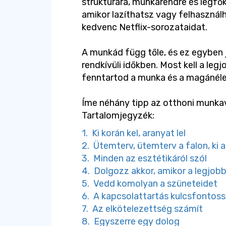
struktúrára, munkarendre és legfők
amikor lazíthatsz vagy felhasznál
kedvenc Netflix-sorozataidat.
A munkád függ tőle, és ez egyben j
rendkívüli időkben. Most kell a l
fenntartod a munka és a magánéle
Íme néhány tipp az otthoni munk
Tartalomjegyzék:
1. Ki korán kel, aranyat lel
2. Ütemterv, ütemterv a falon, ki
3. Minden az esztétikáról szól
4. Dolgozz akkor, amikor a legjo
5. Vedd komolyan a szüneteidet
6. A kapcsolattartás kulcsfontos
7. Az elkötelezettség számít
8. Egyszerre egy dolog