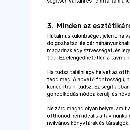
segítsen váltani és fenntartani a l
3.
Minden az esztétikáró
Hatalmas különbséget jelent, ha va
dolgozhatsz, és bár néhányunknak 
magadnak egy szívességet, és leg
tiéd. Ez elengedhetetlen a távmu
Ha tudsz találni egy helyet az otth
tedd meg. Alapvető fontosságú, ho
koncentrálni tudsz. Ez segít abban
gondolkodásmódba kerülj, és növel
Ne zárd magad olyan helyre, amit 
otthonod nem ideális a távmunkáho
nyilvános könyvtárak és társalgók