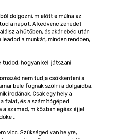
ából dolgozni, mielőtt elmúlna az
ltöd a napot. A kedvenc zenédet
alálsz a hűtőben, és akár ebéd után
n leadod a munkát, minden rendben,
e tudod, hogyan kell játszani.
szomszéd nem tudja csökkenteni a
hamar bele fognak szólni a dolgaidba,
ik irodának. Csak egy hely a
l a falat, és a számítógéped
a a szemed, miközben egész éjjel
dőket.
m vicc. Szükséged van helyre,