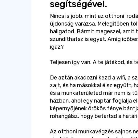
segítségével.
Nincs is jobb, mint az otthoni irod
újdonság varázsa. Melegítőben tö
hallgatod. Bármit megeszel, amit t
szundíthatsz is egyet. Amíg időbe
igaz?
Teljesen így van. A te játékod, és t
De aztán akadozni kezd a wifi, a 
zajt, és ha másokkal élsz együtt, 
és a munkaterületed már nem is tűn
házban, ahol egy naptár foglalja e
képernyőjének örökös fénye bántj
rohangálsz, hogy betartsd a határi
Az otthoni munkavégzés sajnos ne