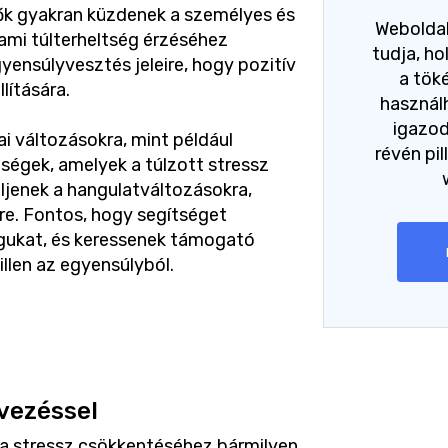
nők gyakran küzdenek a személyes és
Weboldal
 ami túlterheltség érzéséhez
tudja, h
yensúlyvesztés jeleire, hogy pozitív
a tök
lítására.
használh
igazo
ai változásokra, mint például
révén pil
zségek, amelyek a túlzott stressz
yeljenek a hangulatváltozásokra,
e. Fontos, hogy segítséget
magukat, és keressenek támogató
illen az egyensúlyból.
vezéssel
a stressz csökkentéséhez bármilyen