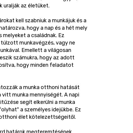
uralják az életüket.
rokat kell szabniuk a munkájuk és a
határozva, hogy a nap és a hét mely
s melyeket a családnak. Ez
 a túlzott munkavégzés, vagy ne
unkával. Emellett a világosan
eszik számukra, hogy az adott
osítva, hogy minden feladatot
látozzák a munka otthoni hatását
a vitt munka mennyiségét. A napi
itűzése segít elkerülni a munka
olyhat" a személyes idejükbe. Ez
otthoni élet kötelezettségeitől.
lárd határok megteremtésének