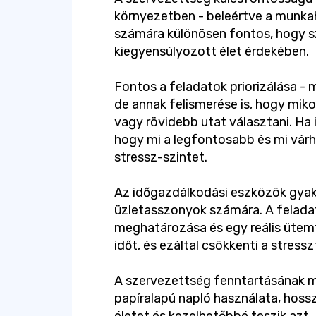
környezetben - beleértve a munkah
számára különösen fontos, hogy s
kiegyensúlyozott élet érdekében.
Fontos a feladatok priorizálása - 
de annak felismerése is, hogy mik
vagy rövidebb utat választani. Ha
hogy mi a legfontosabb és mi várh
stressz-szintet.
Az időgazdálkodási eszközök gyak
üzletasszonyok számára. A feladato
meghatározása és egy reális ütemt
időt, és ezáltal csökkenti a stressz
A szervezettség fenntartásának mó
papíralapú napló használata, hoss