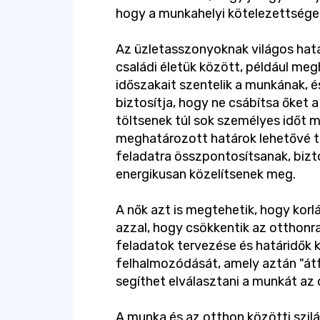
hogy a munkahelyi kötelezettségek 
Az üzletasszonyoknak világos hatá
családi életük között, például meg
időszakait szentelik a munkának, é
biztosítja, hogy ne csábítsa őket
töltsenek túl sok személyes időt m
meghatározott határok lehetővé t
feladatra összpontosítsanak, bizt
energikusan közelítsenek meg.
A nők azt is megtehetik, hogy kor
azzal, hogy csökkentik az otthonr
feladatok tervezése és határidők k
felhalmozódását, amely aztán "átf
segíthet elválasztani a munkát az 
A munka és az otthon közötti szi