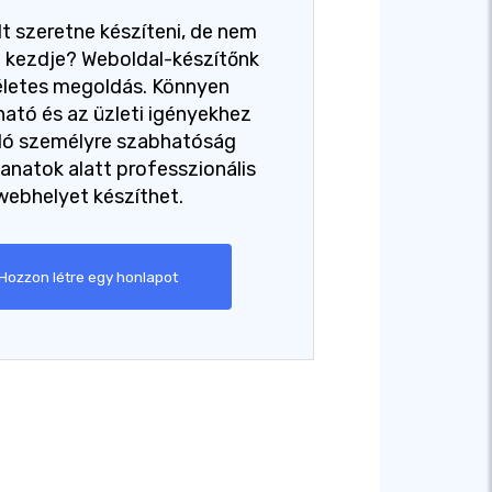
t szeretne készíteni, de nem
ol kezdje? Weboldal-készítőnk
életes megoldás. Könnyen
ató és az üzleti igényekhez
dó személyre szabhatóság
lanatok alatt professzionális
webhelyet készíthet.
Hozzon létre egy honlapot