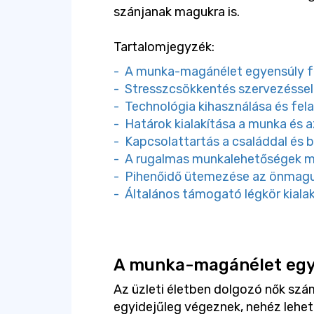
szánjanak magukra is.
Tartalomjegyzék:
- A munka-magánélet egyensúly f
- Stresszcsökkentés szervezéssel
- Technológia kihasználása és fel
- Határok kialakítása a munka és 
- Kapcsolattartás a családdal és 
- A rugalmas munkalehetőségek ma
- Pihenőidő ütemezése az önmagu
- Általános támogató légkör kiala
A munka-magánélet egy
Az üzleti életben dolgozó nők szám
egyidejűleg végeznek, nehéz lehet