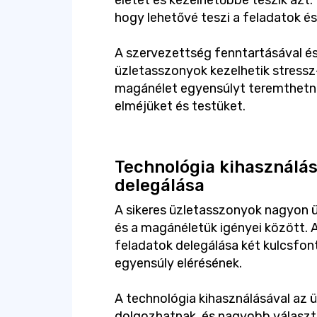
életet és kezelhetőbbé teszik azt. 
hogy lehetővé teszi a feladatok é
A szervezettség fenntartásával és 
üzletasszonyok kezelhetik stress
magánélet egyensúlyt teremthetn
elméjüket és testüket.
Technológia kihasználás
delegálása
A sikeres üzletasszonyok nagyon ü
és a magánéletük igényei között. A
feladatok delegálása két kulcsf
egyensúly elérésének.
A technológia kihasználásával az 
dolgozhatnak, és nagyobb választá