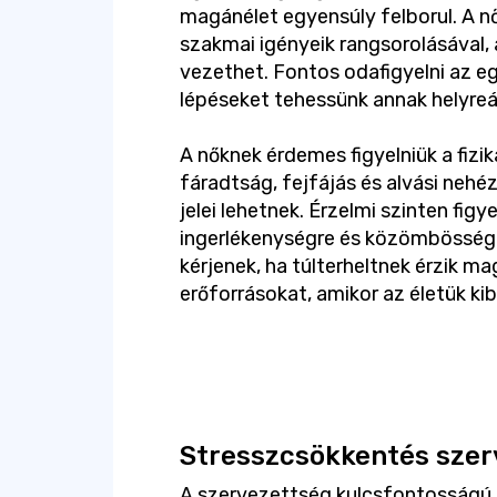
magánélet egyensúly felborul. A 
szakmai igényeik rangsorolásával,
vezethet. Fontos odafigyelni az eg
lépéseket tehessünk annak helyreál
A nőknek érdemes figyelniük a fizik
fáradtság, fejfájás és alvási nehé
jelei lehetnek. Érzelmi szinten fig
ingerlékenységre és közömbösségr
kérjenek, ha túlterheltnek érzik 
erőforrásokat, amikor az életük kib
Stresszcsökkentés szer
A szervezettség kulcsfontosságú 