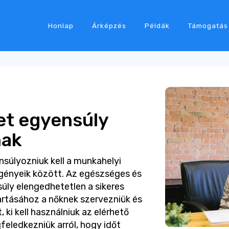
Honlap
Árképzés
Példák
Támogatás
t egyensúly
nak
nsúlyozniuk kell a munkahelyi
igényeik között. Az egészséges és
úly elengedhetetlen a sikeres
tartásához a nőknek szervezniük és
t, ki kell használniuk az elérhető
eledkezniük arról, hogy időt