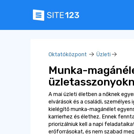
Oktatóközpont
Üzleti
Munka-magánéle
üzletasszonyok
A mai üzleti életben a nőknek egye
elvárások és a családi, személyes 
kielégítő munka-magánélet egyens
karrierhez és élethez. Ennek fenn
priorizálniuk kell a napi feladataika
erőforrásokat, és nem szabad megf