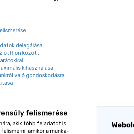
elismerése
adatok delegálása
az otthon között
barátokkal
ximális kihasználása
nkról való gondoskodásra
kítása
ensúly felismerése
ára, akik több feladatot is
Webol
 felismerni, amikor a munka-