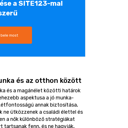
tése a SITE123-mal
szerű
 bele most
unka és az otthon között
a és a magánélet közötti határok
ehezebb aspektusa a jó munka-
Létfontosságú annak biztosítása,
 ne ütközzenek a családi élettel és
en a nők különböző stratégiákat
t tartsanak fenn, és ne hagyják,