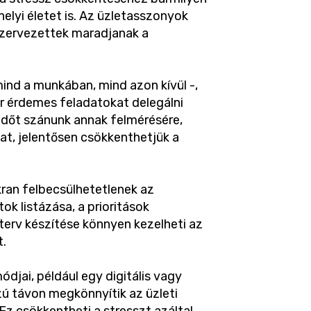
elyi életet is. Az üzletasszonyok
zervezettek maradjanak a
mind a munkában, mind azon kívül -,
or érdemes feladatokat delegálni
 időt szánunk annak felmérésére,
at, jelentősen csökkenthetjük a
ran felbecsülhetetlenek az
k listázása, a prioritások
erv készítése könnyen kezelheti az
t.
djai, például egy digitális vagy
zú távon megkönnyítik az üzleti