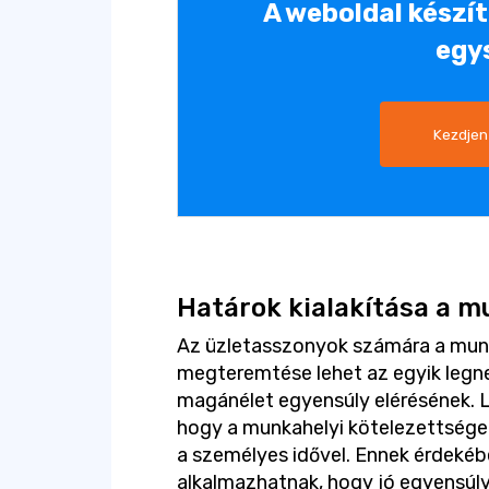
A weboldal készí
egy
Kezdjen
Határok kialakítása a m
Az üzletasszonyok számára a munk
megteremtése lehet az egyik legn
magánélet egyensúly elérésének. 
hogy a munkahelyi kötelezettségek
a személyes idővel. Ennek érdekéb
alkalmazhatnak, hogy jó egyensúly