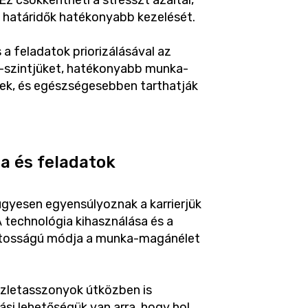
Ez csökkentheti a stresszt azáltal,
s határidők hatékonyabb kezelését.
a feladatok priorizálásával az
z-szintjüket, hatékonyabb munka-
ek, és egészségesebben tarthatják
a és feladatok
gyesen egyensúlyoznak a karrierjük
 technológia kihasználása és a
ontosságú módja a munka-magánélet
üzletasszonyok útközben is
si lehetőségük van arra, hogy hol