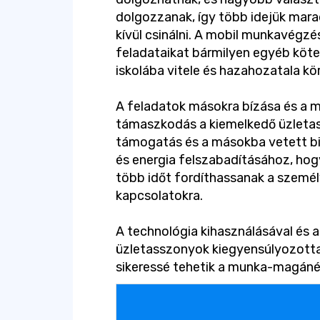
dolgozzanak, így több idejük mara
kívül csinálni. A mobil munkavégzé
feladataikat bármilyen egyéb köt
iskolába vitele és hazahozatala kör
A feladatok másokra bízása és a m
támaszkodás a kiemelkedő üzletas
támogatás és a másokba vetett bi
és energia felszabadításához, hog
több időt fordíthassanak a személ
kapcsolatokra.
A technológia kihasználásával és a
üzletasszonyok kiegyensúlyozotta
sikeressé tehetik a munka-magáné