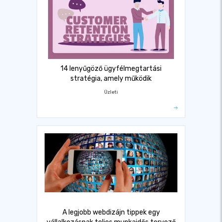
14 lenyűgöző ügyfélmegtartási
stratégia, amely működik
Üzleti
A legjobb webdizájn tippek egy