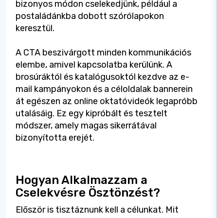
bizonyos módon cselekedjünk, például a
postaládánkba dobott szórólapokon
keresztül.
A CTA beszivárgott minden kommunikációs
elembe, amivel kapcsolatba kerülünk. A
brosúráktól és katalógusoktól kezdve az e-
mail kampányokon és a céloldalak bannerein
át egészen az online oktatóvideók legapróbb
utalásáig. Ez egy kipróbált és tesztelt
módszer, amely magas sikerrátával
bizonyította erejét.
Hogyan Alkalmazzam a
Cselekvésre Ösztönzést?
Először is tisztáznunk kell a célunkat. Mit