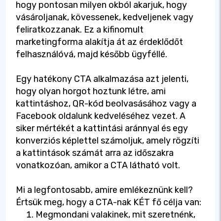
hogy pontosan milyen okból akarjuk, hogy
vásároljanak, kövessenek, kedveljenek vagy
feliratkozzanak. Ez a kifinomult
marketingforma alakítja át az érdeklődőt
felhasználóvá, majd később ügyféllé.
Egy hatékony CTA alkalmazása azt jelenti,
hogy olyan horgot hoztunk létre, ami
kattintáshoz, QR-kód beolvasásához vagy a
Facebook oldalunk kedveléséhez vezet. A
siker mértékét a kattintási aránnyal és egy
konverziós képlettel számoljuk, amely rögzíti
a kattintások számát arra az időszakra
vonatkozóan, amikor a CTA látható volt.
Mi a legfontosabb, amire emlékeznünk kell?
Értsük meg, hogy a CTA-nak KÉT fő célja van:
Megmondani valakinek, mit szeretnénk,