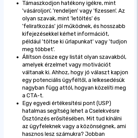
Támaszkodjon hatékony igékre, mint
'vásároljon', 'rendeljen' vagy 'fizessen'. Az
olyan szavak, mint 'letöltés' és
'feliratkozás' jól működnek, és hosszabb
kifejezésekkel kérhet információt,
például 'töltse ki űrlapunkat' vagy 'tudjon
meg többet'.
Állítson össze egy listát olyan szavakból,
amelyek érzelmet vagy motivációt
váltanak ki. Ahhoz, hogy jó választ kapjon
egy potenciális ügyféltől, a lelkesedésük
nagyban függ attól, hogyan közelíti meg
a CTA-t.
Egy egyedi értékesítési pont (USP)
hatalmas segítség lehet a Cselekvésre
Ösztönzés erősítésében. Mit tud kínálni
az ügyfeleknek vagy a közönségnek, ami
hasznos lesz számukra? Jobban