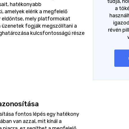
tudja, h
ásait, hatékonyabb
a tök
, amelyek elérik a megfelelő
használh
y eldöntse, mely platformokat
igazo
 üzenetek fogják megszólítani a
révén pil
ghatározása kulcsfontosságú része
azonosítása
sítása fontos lépés egy hatékony
ában van azzal, mit kínál a
a piacra, ez segíthet a megfelelő