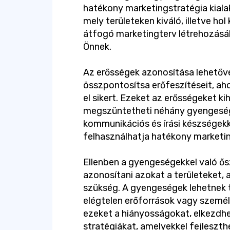
hatékony marketingstratégia kiala
mely területeken kiváló, illetve hol 
átfogó marketingterv létrehozásáb
Önnek.
Az erősségek azonosítása lehetővé
összpontosítsa erőfeszítéseit, ah
el sikert. Ezeket az erősségeket k
megszüntetheti néhány gyengeségé
kommunikációs és írási készségekk
felhasználhatja hatékony marketi
Ellenben a gyengeségekkel való ő
azonosítani azokat a területeket, 
szükség. A gyengeségek lehetnek 
elégtelen erőforrások vagy személ
ezeket a hiányosságokat, elkezdhe
stratégiákat, amelyekkel fejleszthe