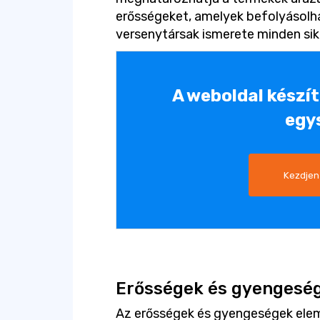
erősségeket, amelyek befolyásolhat
versenytársak ismerete minden sik
A weboldal készí
egy
Kezdjen
Erősségek és gyengesé
Az erősségek és gyengeségek ele