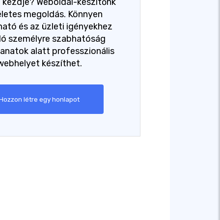
ol kezdje? Weboldal-készítőnk
életes megoldás. Könnyen
ató és az üzleti igényekhez
dó személyre szabhatóság
lanatok alatt professzionális
webhelyet készíthet.
Hozzon létre egy honlapot