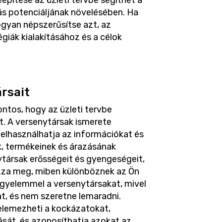
építése az üzleti tervbe segíthet a
zás potenciáljának növelésében. Ha
hogyan népszerűsítse azt, az
giák kialakításához és a célok
rsait
ntos, hogy az üzleti tervbe
t. A versenytársak ismerete
felhasználhatja az információkat és
k, termékeinek és árazásának
ytársak erősségeit és gyengeségeit,
zza meg, miben különböznek az Ön
igyelemmel a versenytársakat, mivel
at, és nem szeretne lemaradni.
elemezheti a kockázatokat,
sát, és azonosíthatja azokat az