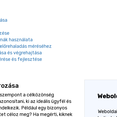
tása
zése
rnák használata
előrehaladás méréséhez
ása és végrehajtása
érése és fejlesztése
rozása
s szempont a célközönség
Webol
nosítani, ki az ideális ügyfél és
ndelkezik. Például egy bizonyos
Weboldal
tet céloz meg? Ha megérti, kiknek