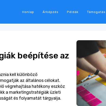
Honlap
Árképzés
Példák
Támogatás
giák beépítése az
znia kell különböző
mogatják az általános célokat.
elő végrehajtása hatékony eszköz
cikk a marketingstratégiák üzleti
ságát és folyamatát tárgyalja.