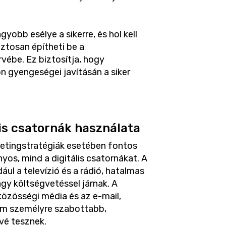
yobb esélye a sikerre, és hol kell
ztosan építheti be a
rvébe. Ez biztosítja, hogy
n gyengeségei javításán a siker
is csatornák használata
ketingstratégiák esetében fontos
os, mind a digitális csatornákat. A
l a televízió és a rádió, hatalmas
agy költségvetéssel járnak. A
 közösségi média és az e-mail,
m személyre szabottabb,
vé tesznek.