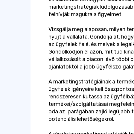
marketingstratégiák kidolgozásába
felhívják magukra a figyelmet.
Vizsgálja meg alaposan, milyen t
nyújt a vállalata. Gondolja át, ho
az ügyfelek felé, és melyek a leg
Gondolkodjon el azon, mit tud kín
vállalkozását a piacon lévő többi c
ajánlatoktól a jobb ügyfélszolgálat
A marketingstratégiáinak a termék
ügyfelek igényeire kell összpontos
rendszeresen kutassa az ügyfélbáz
termékei/szolgáltatásai megfeleln
oda az iparágában zajló legújabb t
potenciális lehetőségekről.