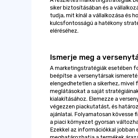
A részletes marketingstratégiák be
siker biztosításában és a vállalko
tudja, mit kínál a vállalkozása és 
kulcsfontosságú a hatékony straté
eléréséhez.
Ismerje meg a versenytá
A marketingstratégiák esetében fo
beépítse a versenytársak ismereté
elengedhetetlen a sikerhez, mivel 
meglátásokat a saját stratégiáina
kialakításához. Elemezze a versen
végezzen piackutatást, és határo
ajánlatai. Folyamatosan kövesse f
a piaci környezet gyorsan változh
Ezekkel az információkkal jobban 
meghatározhatja a termékek árazá