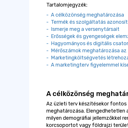
Tartalomjegyzék:
- A célközönség meghatározása
- Termék és szolgáltatás azonosí
- Ismerje meg a versenytársait
- Erősségek és gyengeségek elem
- Hagyományos és digitális csato
- Mérőszámok meghatározása az 
- Marketingköltségvetés létrehoz
- A marketingterv figyelemmel kís
A célközönség meghatá
Az üzleti terv készítésekor fonto
meghatározása. Elengedhetetlen azo
milyen demográfiai jellemzőkkel re
korcsoportot vagy földrajzi terüle