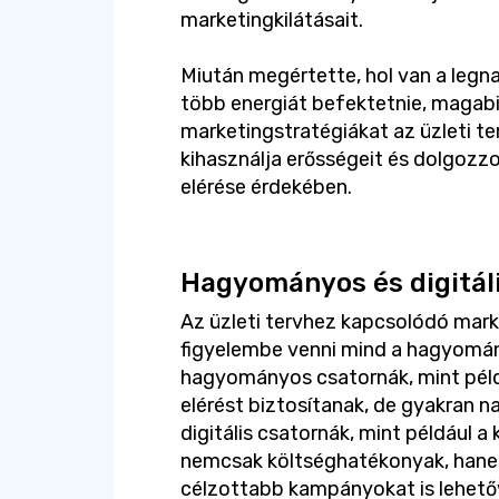
marketingkilátásait.
Miután megértette, hol van a legnag
több energiát befektetnie, magabi
marketingstratégiákat az üzleti te
kihasználja erősségeit és dolgozzo
elérése érdekében.
Hagyományos és digitál
Az üzleti tervhez kapcsolódó mar
figyelembe venni mind a hagyomány
hagyományos csatornák, mint példáu
elérést biztosítanak, de gyakran n
digitális csatornák, mint például a
nemcsak költséghatékonyak, hane
célzottabb kampányokat is lehető