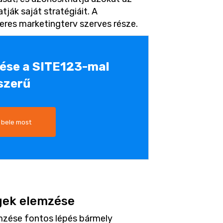
ják saját stratégiáit. A
eres marketingterv szerves része.
tése a SITE123-mal
szerű
 bele most
gek elemzése
mzése fontos lépés bármely