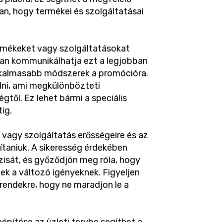
n, hogy termékei és szolgáltatásai
ermékeket vagy szolgáltatásokat
gyan kommunikálhatja ezt a legjobban
alkalmasabb módszerek a promócióra.
álni, ami megkülönbözteti
égtől. Ez lehet bármi a speciális
ig.
 vagy szolgáltatás erősségeire és az
ítaniuk. A sikeresség érdekében
isát, és győződjön meg róla, hogy
ek a változó igényeknek. Figyeljen
rendekre, hogy ne maradjon le a