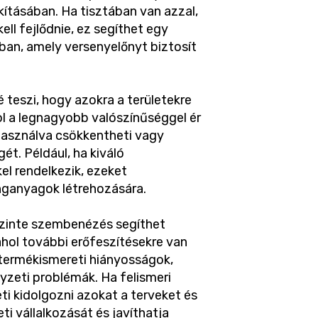
kításában. Ha tisztában van azzal,
kell fejlődnie, ez segíthet egy
an, amely versenyelőnyt biztosít
 teszi, hogy azokra a területekre
ol a legnagyobb valószínűséggel ér
ihasználva csökkentheti vagy
t. Például, ha kiváló
el rendelkezik, ezeket
nganyagok létrehozására.
szinte szembenézés segíthet
ahol további erőfeszítésekre van
termékismereti hiányosságok,
yzeti problémák. Ha felismeri
ti kidolgozni azokat a terveket és
ti vállalkozását és javíthatja