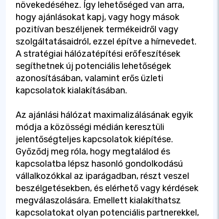
növekedéséhez. Így lehetőséged van arra,
hogy ajánlásokat kapj, vagy hogy mások
pozitívan beszéljenek termékeidről vagy
szolgáltatásaidról, ezzel építve a hírnevedet.
A stratégiai hálózatépítési erőfeszítések
segíthetnek új potenciális lehetőségek
azonosításában, valamint erős üzleti
kapcsolatok kialakításában.
Az ajánlási hálózat maximalizálásának egyik
módja a közösségi médián keresztüli
jelentőségteljes kapcsolatok kiépítése.
Győződj meg róla, hogy megtalálod és
kapcsolatba lépsz hasonló gondolkodású
vállalkozókkal az iparágadban, részt veszel
beszélgetésekben, és elérhető vagy kérdések
megválaszolására. Emellett kialakíthatsz
kapcsolatokat olyan potenciális partnerekkel,