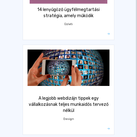
14 lenyűgöző ügyfélmegtartási
stratégia, amely működik
Üzleti
A legjobb webdizájn tippek egy
vállalkozásnak teljes munkaidős tervező
nélkül
Design