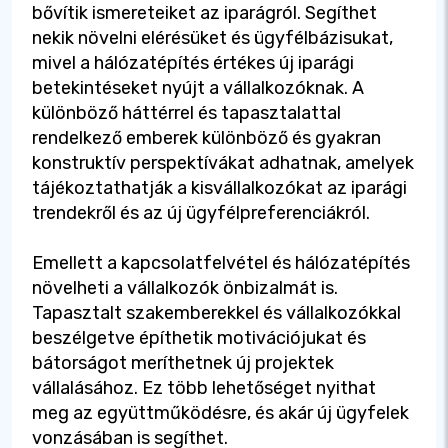
bővítik ismereteiket az iparágról. Segíthet
nekik növelni elérésüket és ügyfélbázisukat,
mivel a hálózatépítés értékes új iparági
betekintéseket nyújt a vállalkozóknak. A
különböző háttérrel és tapasztalattal
rendelkező emberek különböző és gyakran
konstruktív perspektívákat adhatnak, amelyek
tájékoztathatják a kisvállalkozókat az iparági
trendekről és az új ügyfélpreferenciákról.
Emellett a kapcsolatfelvétel és hálózatépítés
növelheti a vállalkozók önbizalmát is.
Tapasztalt szakemberekkel és vállalkozókkal
beszélgetve építhetik motivációjukat és
bátorságot meríthetnek új projektek
vállalásához. Ez több lehetőséget nyithat
meg az együttműködésre, és akár új ügyfelek
vonzásában is segíthet.