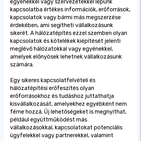
egyénekkel vagy szervezetekkel lépünk
kapcsolatba értékes információk, erőforrások,
kapcsolatok vagy bármi más megszerzése
érdekében, ami segítheti vállalkozásunk
sikerét. A hálózatépítés ezzel szemben olyan
kapcsolatok és kötelékek kiépítését jelenti
meglévő hálózatokkal vagy egyénekkel,
amelyek előnyösek lehetnek vállalkozásunk
számára.
Egy sikeres kapcsolatfelvételi és
hálózatépítési erőfeszítés olyan
erőforrásokhoz és tudáshoz juttathatja
kisvállalkozását, amelyekhez egyébként nem
férne hozzá. Új lehetőségeket is megnyithat,
például együttműködést más
vállalkozásokkal, kapcsolatokat potenciális
ügyfelekkel vagy partnerekkel, valamint