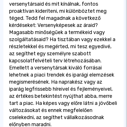
versenytársaid és mit kínálnak, fontos
proaktívan kideríteni, mi különböztet meg
téged. Tedd fel magadnak a következő
kérdéseket: Versenyképesek az áraid?
Magasabb minőségűek a termékeid vagy
szolgáltatásaid? Ha tisztában vagy ezekkel a
részletekkel és megérted, mi tesz egyedivé,
az segíthet egy személyre szabott
kapcsolatfelvételi terv létrehozásában.
Emellett a versenytársak kiváló forrásai
lehetnek a piaci trendek és iparági elemzések
megismerésének. Ha naprakész vagy az
iparág legfrissebb híreivel és fejleményeivel,
az értékes betekintést nyújthat abba, merre
tart a piac. Ha képes vagy előre látni a jövőbeli
változásokat és ennek megfelelően
cselekedni, az segíthet vállalkozásodnak
előnyben maradni.