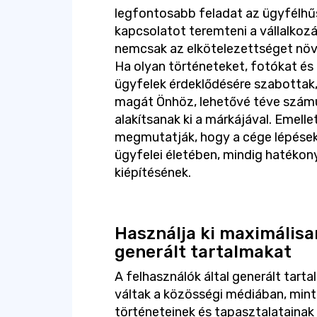
legfontosabb feladat az ügyfélhűs
kapcsolatot teremteni a vállalkozá
nemcsak az elkötelezettséget növe
Ha olyan történeteket, fotókat és
ügyfelek érdeklődésére szabottak,
magát Önhöz, lehetővé téve számu
alakítsanak ki a márkájával. Emell
megmutatják, hogy a cége lépéseke
ügyfelei életében, mindig hatékon
kiépítésének.
Használja ki maximálisan
generált tartalmakat
A felhasználók által generált tar
váltak a közösségi médiában, mint
történeteinek és tapasztalatainak