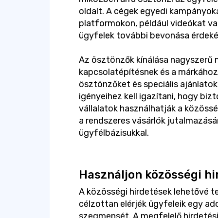
oldalt. A cégek egyedi kampányok
platformokon, például videókat v
ügyfelek további bevonása érdek
Az ösztönzők kínálása nagyszerű 
kapcsolatépítésnek és a márkához
ösztönzőket és speciális ajánlato
igényeihez kell igazítani, hogy bizto
vállalatok használhatják a közöss
a rendszeres vásárlók jutalmazásá
ügyfélbázisukkal.
Használjon közösségi hi
A közösségi hirdetések lehetővé t
célzottan elérjék ügyfeleik egy a
szegmensét. A megfelelő hirdetési