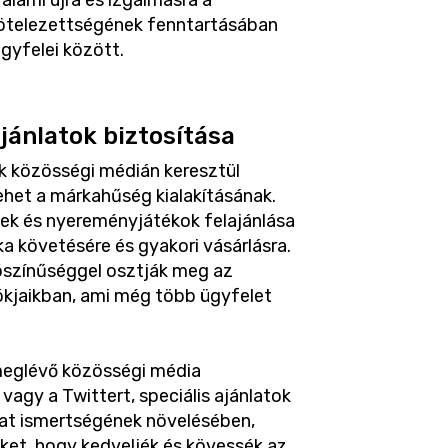
alami újra és izgalmasra a
lkötelezettségének fenntartásában
ügyfelei között.
jánlatok biztosítása
ok közösségi médián keresztül
ehet a márkahűség kialakításának.
k és nyereményjátékok felajánlása
a követésére és gyakori vásárlásra.
ószínűséggel osztják meg az
iókjaikban, ami még több ügyfelet
 meglévő közösségi média
vagy a Twittert, speciális ajánlatok
lat ismertségének növelésében,
ket, hogy kedveljék és kövessék az