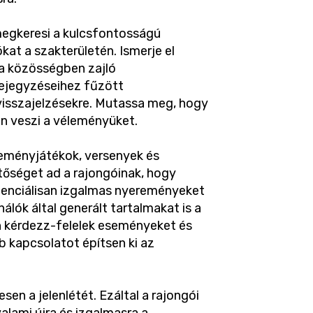
megkeresi a kulcsfontosságú
t a szakterületén. Ismerje el
 a közösségben zajló
bejegyzéseihez fűzött
visszajelzésekre. Mutassa meg, hogy
an veszi a véleményüket.
reményjátékok, versenyek és
tőséget ad a rajongóinak, hogy
otenciálisan izgalmas nyereményeket
álók által generált tartalmakat is a
n kérdezz-felelek eseményeket és
b kapcsolatot építsen ki az
en a jelenlétét. Ezáltal a rajongói