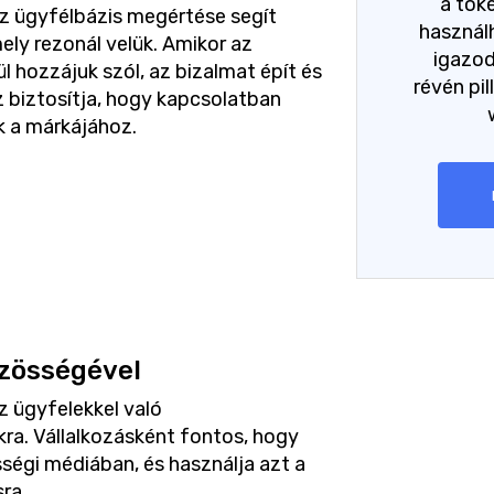
a tök
z ügyfélbázis megértése segít
használh
ely rezonál velük. Amikor az
igazo
l hozzájuk szól, az bizalmat épít és
révén pil
Ez biztosítja, hogy kapcsolatban
 a márkájához.
özösségével
z ügyfelekkel való
ra. Vállalkozásként fontos, hogy
össégi médiában, és használja azt a
ra.