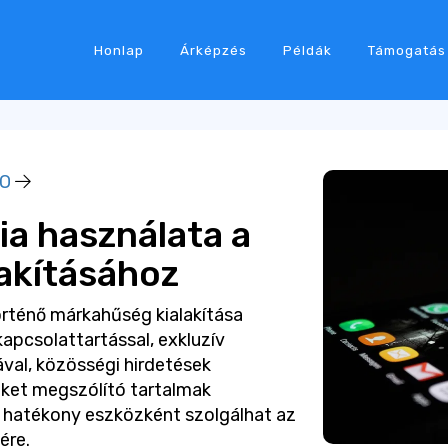
Honlap
Árképzés
Példák
Támogatás
EO
ia használata a
akításához
örténő márkahűség kialakítása
kapcsolattartással, exkluzív
ával, közösségi hirdetések
eket megszólító tartalmak
a hatékony eszközként szolgálhat az
ére.