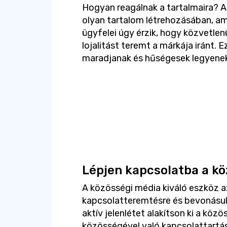
Hogyan reagálnak a tartalmaira? A
olyan tartalom létrehozásában, am
ügyfelei úgy érzik, hogy közvetlenü
lojalitást teremt a márkája iránt. 
maradjanak és hűségesek legyenek
Lépjen kapcsolatba a k
A közösségi média kiváló eszköz a
kapcsolatteremtésre és bevonásuk
aktív jelenlétet alakítson ki a köz
közösségével való kapcsolattartás