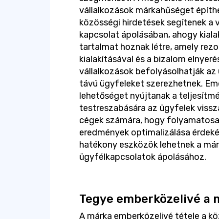
vállalkozások márkahűséget építh
közösségi hirdetések segítenek a v
kapcsolat ápolásában, ahogy kialak
tartalmat hoznak létre, amely rezo
kialakításával és a bizalom elnyer
vállalkozások befolyásolhatják az
távú ügyfeleket szerezhetnek. Eme
lehetőséget nyújtanak a teljesít
testreszabására az ügyfelek vissza
cégek számára, hogy folyamatosan
eredmények optimalizálása érdeké
hatékony eszközök lehetnek a már
ügyfélkapcsolatok ápolásához.
Tegye emberközelivé a 
A márka emberközelivé tétele a kö