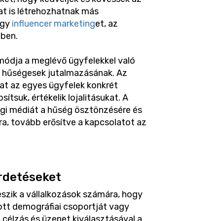
at is létrehozhatnak más
agy
influencer marketing
et, az
ében.
módja a meglévő ügyfelekkel való
 hűségesek jutalmazásának. Az
kat az egyes ügyfelek konkrét
sítsuk, értékelik lojalitásukat. A
égi médiát a hűség ösztönzésére és
ra, tovább erősítve a kapcsolatot az
rdetéseket
eszik a vállalkozások számára, hogy
dott demográfiai csoportját vagy
 célzás és üzenet kiválasztásával a