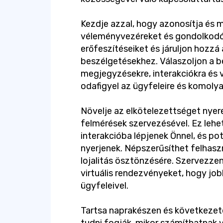
Kezdje azzal, hogy azonosítja és 
véleményvezéreket és gondolkodóka
erőfeszítéseiket és járuljon hozzá
beszélgetésekhez. Válaszoljon a 
megjegyzésekre, interakciókra és 
odafigyel az ügyfeleire és komoly
Növelje az elkötelezettséget nye
felmérések szervezésével. Ez lehe
interakcióba lépjenek Önnel, és p
nyerjenek. Népszerűsíthet felhaszn
lojalitás ösztönzésére. Szervezze
virtuális rendezvényeket, hogy job
ügyfeleivel.
Tartsa naprakészen és következetes