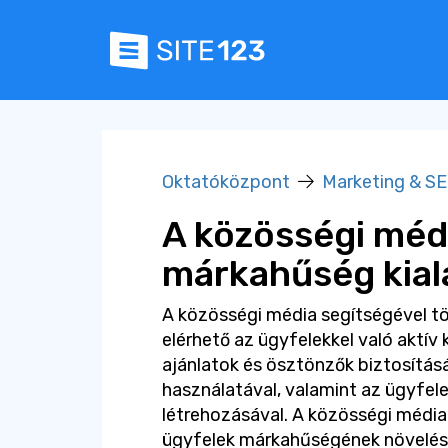
Oktatóközpont
Marketing & S
A közösségi méd
márkahűség kial
A közösségi média segítségével t
elérhető az ügyfelekkel való aktív 
ajánlatok és ösztönzők biztosítás
használatával, valamint az ügyfel
létrehozásával. A közösségi médi
ügyfelek márkahűségének növelés