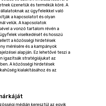
etnek üzenetük és termékük köré. A
állalatoknak az ügyfeleikkel való
ítják a kapcsolatot és olyan
nál velük. A kapcsolatok
ésével a vonzó tartalom révén a
 ügyfelek viselkedését és hosszú
llett a közösségi hirdetések
mény mérésére és a kampányok
jelzései alapján. Ez lehetővé teszi a
 igazítsák stratégiájukat az
ben. A közösségi hirdetések
kahűség kialakításához és az
márkáját
zösségi médián keresztül az egyik