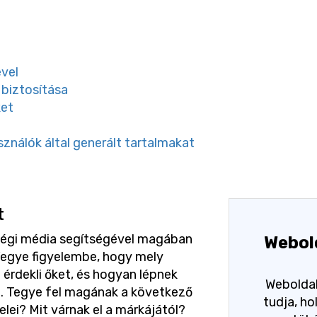
vel
 biztosítása
ket
sználók által generált tartalmakat
t
ségi média segítségével magában
Webol
Vegye figyelembe, hogy mely
 érdekli őket, és hogyan lépnek
Weboldal
l. Tegye fel magának a következő
tudja, h
elei? Mit várnak el a márkájától?