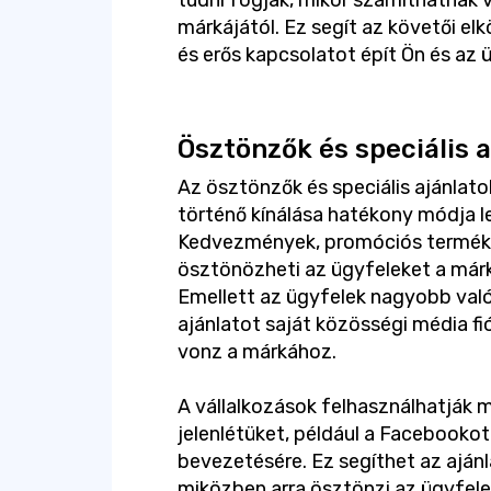
tudni fogják, mikor számíthatnak v
márkájától. Ez segít az követői e
és erős kapcsolatot épít Ön és az 
Ösztönzők és speciális a
Az ösztönzők és speciális ajánlat
történő kínálása hatékony módja l
Kedvezmények, promóciós terméke
ösztönözheti az ügyfeleket a márk
Emellett az ügyfelek nagyobb val
ajánlatot saját közösségi média f
vonz a márkához.
A vállalkozások felhasználhatják
jelenlétüket, például a Facebookot 
bevezetésére. Ez segíthet az aján
miközben arra ösztönzi az ügyfele