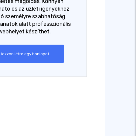
életes megoldás. Könnyen
ató és az üzleti igényekhez
dó személyre szabhatóság
lanatok alatt professzionális
webhelyet készíthet.
Hozzon létre egy honlapot