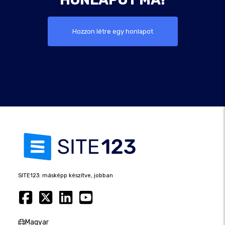
Hozzon létre egy honlapot
SITE123: másképp készítve, jobban
Magyar