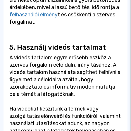
elemeket optimalizálni kell a gyors betöltődés
érdekében, mivel a lassú betöltési idő rontja a
felhasználói élmény
t és csökkenti a szerves
forgalmat.
5. Használj videós tartalmat
A videós tartalom egyre erősebb eszköz a
szerves forgalom céloldalra irányításához. A
videós tartalom használata segíthet felhívni a
figyelmet a céloldalra azáltal, hogy
szórakoztató és informatív módon mutatja
be a témát a látogatóknak.
Ha videókat készítünk a termék vagy
szolgáltatás előnyeiről és funkcióiról, valamint
használati utasításokat adunk, az nagyon
hatékony lehet a látogatók bevonásában és