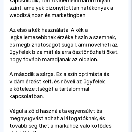
kapcsolódik, fontos kiemelni három olyan
színt, amelyek bizonyítottan hatékonyak a
webdizájnban és marketingben.
Az első a kék használata. A kék a
legkellemesebbnek érzékelt szín a szemnek,
és megbízhatóságot sugall, ami növelheti az
ügyfelek bizalmát és arra ösztönözheti őket,
hogy tovább maradjanak az oldalon.
A második a sárga. Ez a szín optimista és
vidám érzést kelt, és növeli az ügyfelek
elkötelezettségét a tartalommal
kapcsolatban.
Végül a zöld használata egyensúlyt és
megnyugvást adhat a látogatóknak, és
tovább segíthet a márkához való kötődés