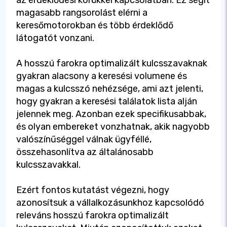
az érdeklődési körükkel kapcsolatban. Ez segít
magasabb rangsorolást elérni a
keresőmotorokban és több érdeklődő
látogatót vonzani.
A hosszú farokra optimalizált kulcsszavaknak
gyakran alacsony a keresési volumene és
magas a kulcsszó nehézsége, ami azt jelenti,
hogy gyakran a keresési találatok lista alján
jelennek meg. Azonban ezek specifikusabbak,
és olyan embereket vonzhatnak, akik nagyobb
valószínűséggel válnak ügyféllé,
összehasonlítva az általánosabb
kulcsszavakkal.
Ezért fontos kutatást végezni, hogy
azonosítsuk a vállalkozásunkhoz kapcsolódó
releváns hosszú farokra optimalizált