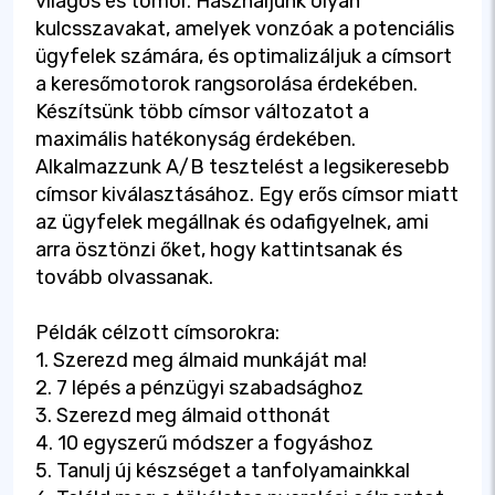
világos és tömör. Használjunk olyan
kulcsszavakat, amelyek vonzóak a potenciális
ügyfelek számára, és optimalizáljuk a címsort
a keresőmotorok rangsorolása érdekében.
Készítsünk több címsor változatot a
maximális hatékonyság érdekében.
Alkalmazzunk A/B tesztelést a legsikeresebb
címsor kiválasztásához. Egy erős címsor miatt
az ügyfelek megállnak és odafigyelnek, ami
arra ösztönzi őket, hogy kattintsanak és
tovább olvassanak.
Példák célzott címsorokra:
1. Szerezd meg álmaid munkáját ma!
2. 7 lépés a pénzügyi szabadsághoz
3. Szerezd meg álmaid otthonát
4. 10 egyszerű módszer a fogyáshoz
5. Tanulj új készséget a tanfolyamainkkal