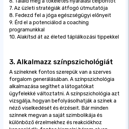
6. Találd meg a tökéletes nyaralási célpontot
7. Az üzleti stratégiák átfogó útmutatója
8. Fedezd fel a jóga egészségügyi előnyeit
9. Érd el a potenciálod a coaching
programunkkal
10. Alakítsd át az életed táplálkozási tippekkel
3. Alkalmazz színpszichológiát
A színeknek fontos szerepük van a szerves
forgalom generálásában. A színpszichológia
alkalmazása segíthet a látogatókat
ügyfelekké változtatni. A színpszichológia azt
vizsgálja, hogyan befolyásolhatják a színek a
néző viselkedését és érzéseit. Bár minden
színnek megvan a saját szimbolikája és
különböző érzelmekhez és reakciókhoz