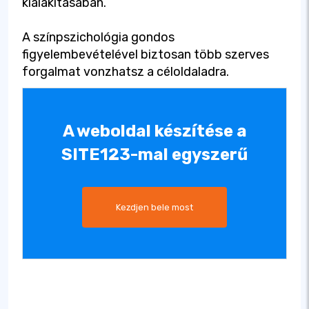
kialakításában.
A színpszichológia gondos
figyelembevételével biztosan több szerves
forgalmat vonzhatsz a céloldaladra.
A weboldal készítése a
SITE123-mal egyszerű
Kezdjen bele most