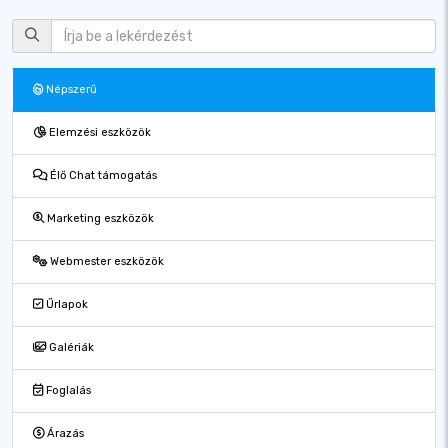
Népszerű
Elemzési eszközök
Élő Chat támogatás
Marketing eszközök
Webmester eszközök
Űrlapok
Galériák
Foglalás
Árazás