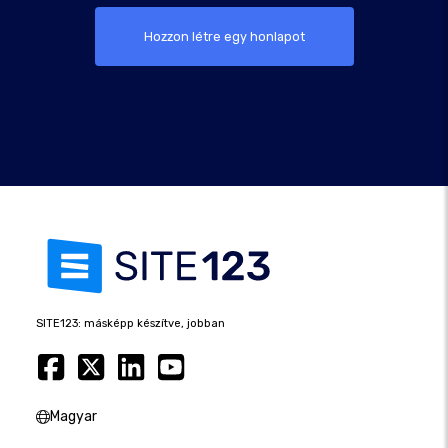
Hozzon létre egy honlapot
SITE123: másképp készítve, jobban
Magyar