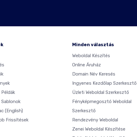
ék
Minden választás
Weboldal Készítés
és
Online Áruház
ók
Domain Név Keresés
nyek
Ingyenes Kezdőlap Szerkesztő
 Példák
Üzleti Weboldal Szerkesztő
 Sablonok
Fényképmegosztó Weboldal
ac
(English)
Szerkesztő
bb Frissítések
Rendezvény Weboldal
Zenei Weboldal Készítése