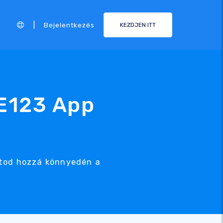
|
Bejelentkezés
KEZDJEN ITT
TE123 App
atod hozzá könnyedén a