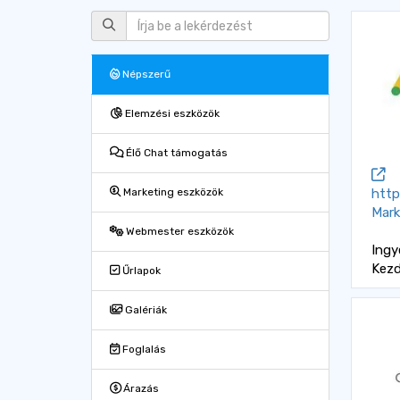
Népszerű
Elemzési eszközök
Élő Chat támogatás
http
Marketing eszközök
Mark
Webmester eszközök
Ing
Kez
Űrlapok
Galériák
Foglalás
Árazás