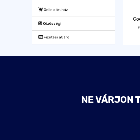
Online áruház
Goo
Közösségi
E
Fizetési átjáró
NE VÁRJON 