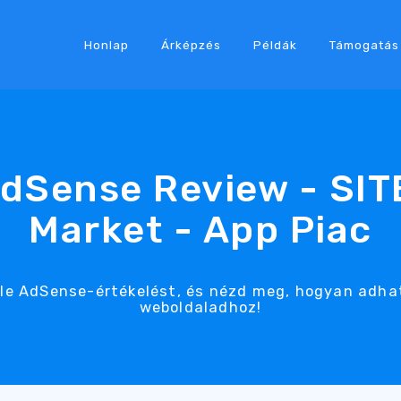
Honlap
Árképzés
Példák
Támogatás
dSense Review - SI
Market - App Piac
ogle AdSense-értékelést, és nézd meg, hogyan adh
weboldaladhoz!