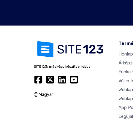
Term
Honlap
Árképz
SITE123: másképp készítve, jobban
Funkci
Vélemé
Weblap
Magyar
Weblap
App Pi
Legúja