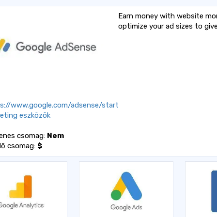
Earn money with website mon
optimize your ad sizes to gi
s://www.google.com/adsense/start
eting eszközök
yenes csomag:
Nem
dő csomag:
$