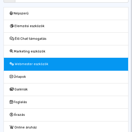
Népszerű
Elemzési eszközök
Élő Chat támogatás
Marketing eszközök
Webmester eszközök
Űrlapok
Galériák
Foglalás
Árazás
Online áruház