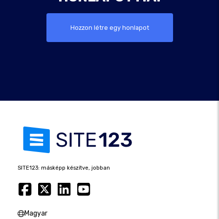
Hozzon létre egy honlapot
SITE123: másképp készítve, jobban
Magyar