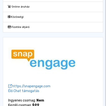
Online áruház
Közösségi
Fizetési átjáró
https://snapengage.com
Élő Chat támogatás
Ingyenes csomag:
Nem
Kezdő csomag:
$99