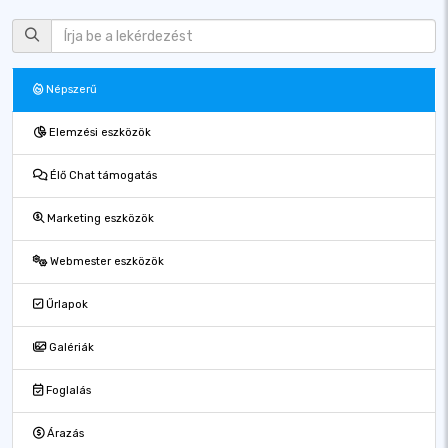
Népszerű
Elemzési eszközök
Élő Chat támogatás
Marketing eszközök
Webmester eszközök
Űrlapok
Galériák
Foglalás
Árazás