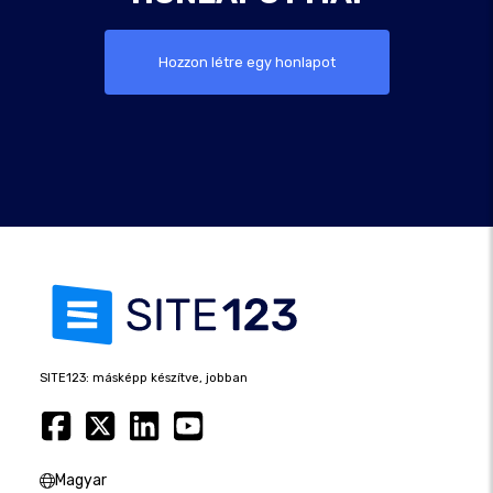
Hozzon létre egy honlapot
SITE123: másképp készítve, jobban
Magyar