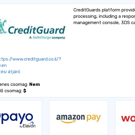
CreditGuards platform provid
processing, including a resp
management console, 3DS capa
tps://www.creditguard.co.il/?
=en
tési átjáró
yenes csomag:
Nem
dő csomag:
$