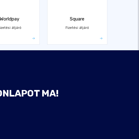
Worldpay
Square
izetési átjáró
Fizetési átjáró
ONLAPOT MA!