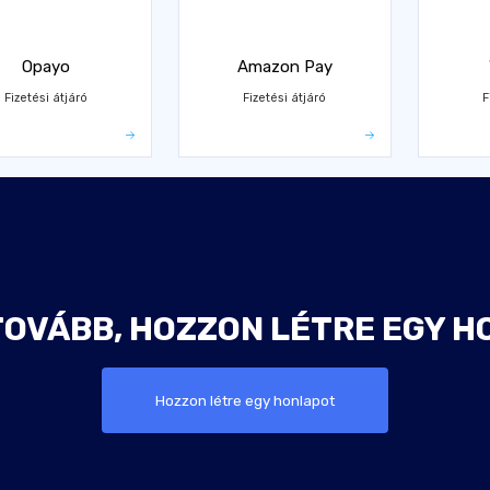
Opayo
Amazon Pay
Fizetési átjáró
Fizetési átjáró
F
TOVÁBB, HOZZON LÉTRE EGY H
Hozzon létre egy honlapot