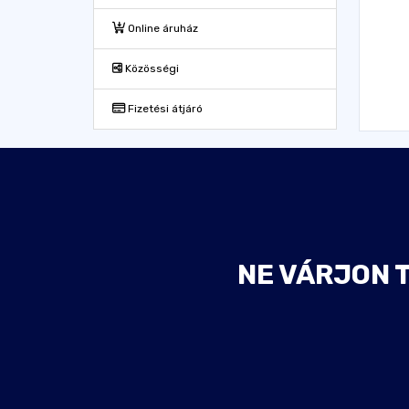
Online áruház
Közösségi
Fizetési átjáró
NE VÁRJON 