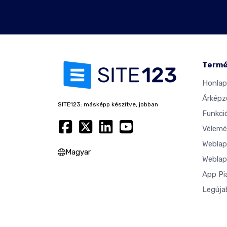
Term
Honlap
Árképz
SITE123: másképp készítve, jobban
Funkci
Vélemé
Weblap
Magyar
Weblap
App Pi
Legúja