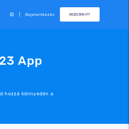
|
Bejelentkezés
KEZDJEN ITT
123 App
od hozzá könnyedén a