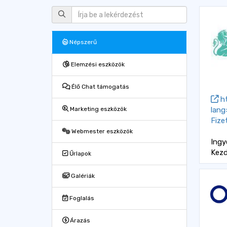
Népszerű
Elemzési eszközök
Élő Chat támogatás
ht
lang
Marketing eszközök
Fize
Webmester eszközök
Ing
Kez
Űrlapok
Galériák
Foglalás
Árazás