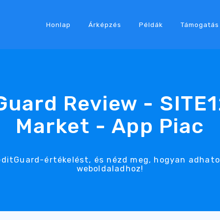
Honlap
Árképzés
Példák
Támogatás
Guard Review - SITE
Market - App Piac
CreditGuard-értékelést, és nézd meg, hogyan adhat
weboldaladhoz!