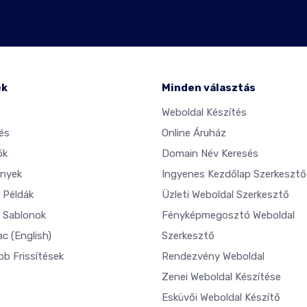
ék
Minden választás
Weboldal Készítés
és
Online Áruház
ók
Domain Név Keresés
nyek
Ingyenes Kezdőlap Szerkesztő
 Példák
Üzleti Weboldal Szerkesztő
 Sablonok
Fényképmegosztó Weboldal
ac
(English)
Szerkesztő
bb Frissítések
Rendezvény Weboldal
Zenei Weboldal Készítése
Esküvői Weboldal Készítő