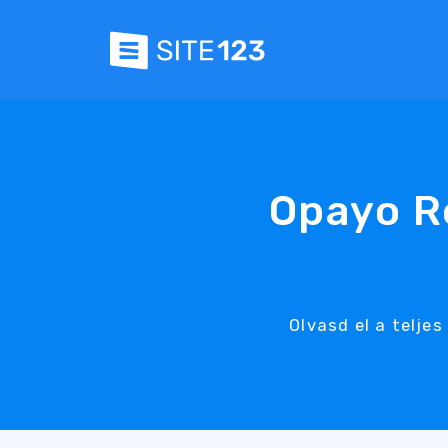
Opayo R
Olvasd el a telje