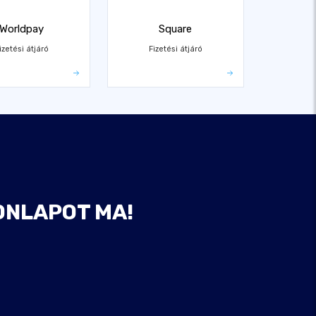
Worldpay
Square
izetési átjáró
Fizetési átjáró
ONLAPOT MA!