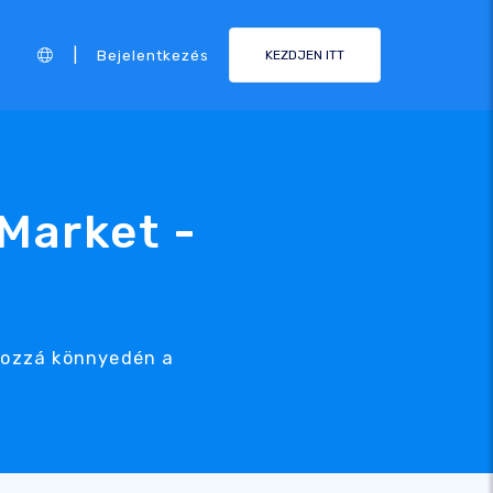
|
Bejelentkezés
KEZDJEN ITT
Market -
 hozzá könnyedén a