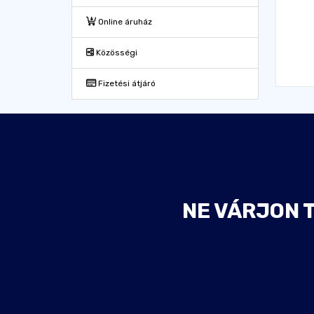
Online áruház
Közösségi
Fizetési átjáró
NE VÁRJON 