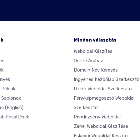
ék
Minden választás
Weboldal Készítés
és
Online Áruház
ók
Domain Név Keresés
nyek
Ingyenes Kezdőlap Szerkesztő
 Példák
Üzleti Weboldal Szerkesztő
 Sablonok
Fényképmegosztó Weboldal
ac
(English)
Szerkesztő
bb Frissítések
Rendezvény Weboldal
Zenei Weboldal Készítése
Esküvői Weboldal Készítő