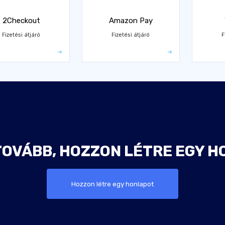
2Checkout
Amazon Pay
Fizetési átjáró
Fizetési átjáró
F
TOVÁBB, HOZZON LÉTRE EGY H
Hozzon létre egy honlapot