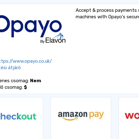
Accept & process payments se
machines with Opayo's secu
tps://www.opayo.co.uk/
tési átjáró
yenes csomag:
Nem
dő csomag:
$