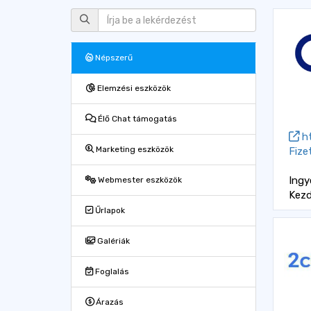
Népszerű
Elemzési eszközök
Élő Chat támogatás
ht
Marketing eszközök
Fize
Ing
Webmester eszközök
Kez
Űrlapok
Galériák
Foglalás
Árazás