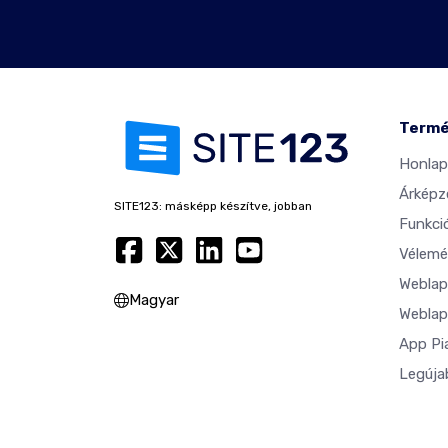
Term
Honlap
Árképz
SITE123: másképp készítve, jobban
Funkci
Vélemé
Weblap
Magyar
Weblap
App Pi
Legúja