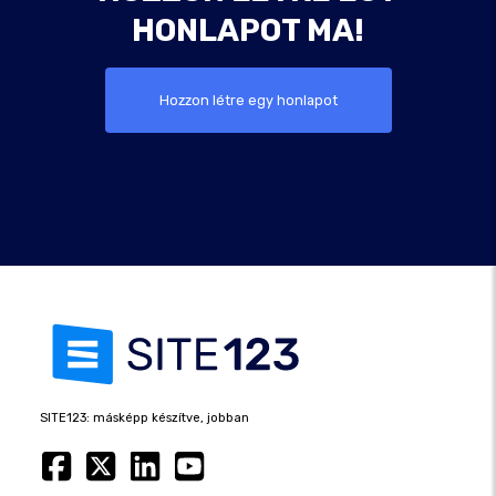
HONLAPOT MA!
Hozzon létre egy honlapot
SITE123: másképp készítve, jobban