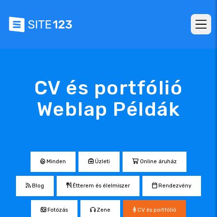
CV és portfólió
Weblap Példák
Minden
Üzleti
Online áruház
Blog
Étterem és élelmiszer
Rendezvény
Fotózás
Zene
CV és portfólió