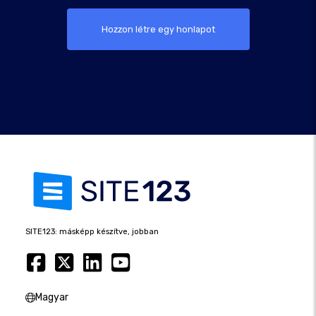
Hozzon létre egy honlapot
SITE123: másképp készítve, jobban
Magyar