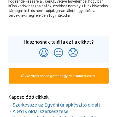
kód rendelkezésre áll. Kérjük, vegye figyelembe, hogy bár
külső kódok használhatók, ezekhez nem nyújtunk hivatalos
támogatást, és nem tudjuk garantálni, hogy a kód a
terveknek megfelelően fog működni.
Hasznosnak találta ezt a cikket?
😃
😐
😞
Kezdjen beszélgetést egy munkatársunkkal.
Kapcsolódó cikkek:
- Szerkessze az Egyéni űrlapkészítő oldalt
- A GYIK oldal szerkesztése