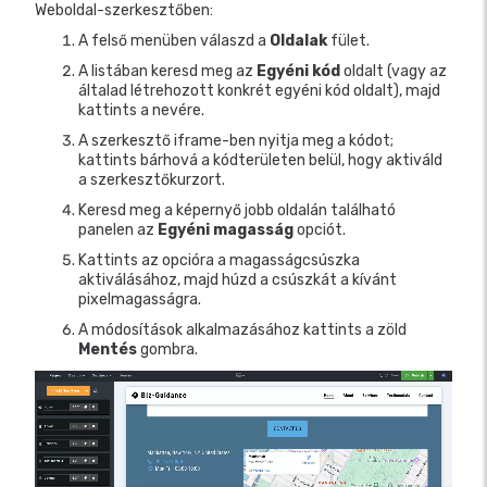
Weboldal-szerkesztőben:
A felső menüben válaszd a
Oldalak
fület.
A listában keresd meg az
Egyéni kód
oldalt (vagy az
általad létrehozott konkrét egyéni kód oldalt), majd
kattints a nevére.
A szerkesztő iframe-ben nyitja meg a kódot;
kattints bárhová a kódterületen belül, hogy aktiváld
a szerkesztőkurzort.
Keresd meg a képernyő jobb oldalán található
panelen az
Egyéni magasság
opciót.
Kattints az opcióra a magasságcsúszka
aktiválásához, majd húzd a csúszkát a kívánt
pixelmagasságra.
A módosítások alkalmazásához kattints a zöld
Mentés
gombra.