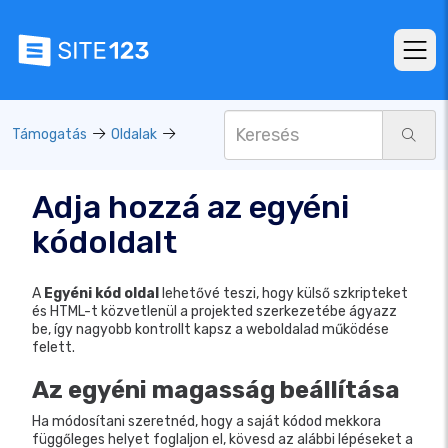
Támogatás
Oldalak
Adja hozzá az egyéni
kódoldalt
A
Egyéni kód oldal
lehetővé teszi, hogy külső szkripteket
és HTML-t közvetlenül a projekted szerkezetébe ágyazz
be, így nagyobb kontrollt kapsz a weboldalad működése
felett.
Az egyéni magasság beállítása
Ha módosítani szeretnéd, hogy a saját kódod mekkora
függőleges helyet foglaljon el, kövesd az alábbi lépéseket a