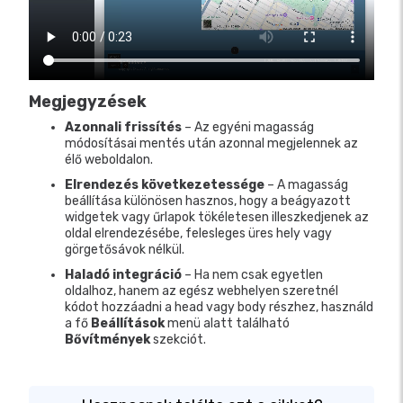
Megjegyzések
Azonnali frissítés
– Az egyéni magasság
módosításai mentés után azonnal megjelennek az
élő weboldalon.
Elrendezés következetessége
– A magasság
beállítása különösen hasznos, hogy a beágyazott
widgetek vagy űrlapok tökéletesen illeszkedjenek az
oldal elrendezésébe, felesleges üres hely vagy
görgetősávok nélkül.
Haladó integráció
– Ha nem csak egyetlen
oldalhoz, hanem az egész webhelyen szeretnél
kódot hozzáadni a head vagy body részhez, használd
a fő
Beállítások
menü alatt található
Bővítmények
szekciót.