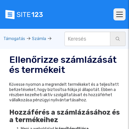
Támogatás
Számla
Ellenőrizze számlázását
és termékeit
Kövesse nyomon a megrendelt termékeket és a teljesített
befizetéseket, hogy biztosítsa fiókja jó állapotát. Ebben a
részben kezelheti aktív szolgáltatásait és hozzáférhet
vállalkozása pénzügyi nyilvántartásaihoz.
Hozzáférés a számlázásához és
a termékeihez
Menj a weboldalad
irányítópultjára
.