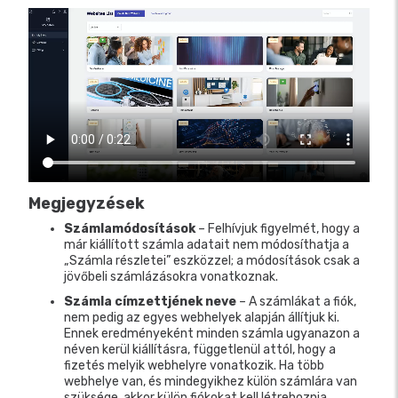
Megjegyzések
Számlamódosítások
– Felhívjuk figyelmét, hogy a
már kiállított számla adatait nem módosíthatja a
„Számla részletei” eszközzel; a módosítások csak a
jövőbeli számlázásokra vonatkoznak.
Számla címzettjének neve
–
A számlákat a fiók,
nem pedig az egyes webhelyek alapján állítjuk ki.
Ennek eredményeként minden számla ugyanazon a
néven kerül kiállításra, függetlenül attól, hogy a
fizetés melyik webhelyre vonatkozik. Ha több
webhelye van, és mindegyikhez külön számlára van
szüksége, akkor külön fiókokat kell létrehoznia