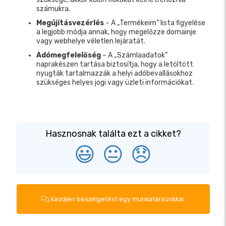
számukra.
Megújításvezérlés
– A „Termékeim” lista figyelése
a legjobb módja annak, hogy megelőzze domainje
vagy webhelye véletlen lejáratát.
Adómegfelelőség
– A „Számlaadatok”
naprakészen tartása biztosítja, hogy a letöltött
nyugták tartalmazzák a helyi adóbevallásokhoz
szükséges helyes jogi vagy üzleti információkat.
Hasznosnak találta ezt a cikket?
😃
😐
😞
Kezdjen beszélgetést egy munkatársunkkal.