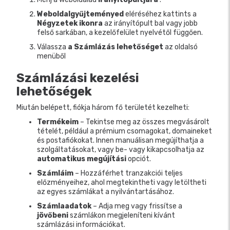
Weboldalgyűjteményed
eléréséhez kattints a
Négyzetek ikonra
az irányítópult bal vagy jobb
felső sarkában, a kezelőfelület nyelvétől függően.
Válassza
a Számlázás lehetőséget
az oldalsó
menüből
Számlázási kezelési
lehetőségek
Miután belépett, fiókja három fő területét kezelheti:
Termékeim
– Tekintse meg az összes megvásárolt
tételét, például a prémium csomagokat, domaineket
és postafiókokat. Innen manuálisan megújíthatja a
szolgáltatásokat, vagy be- vagy kikapcsolhatja az
automatikus megújítási
opciót.
Számláim
– Hozzáférhet tranzakciói teljes
előzményeihez, ahol megtekintheti vagy letöltheti
az egyes számlákat a nyilvántartásához.
Számlaadatok
– Adja meg vagy frissítse a
jövőbeni
számlákon megjeleníteni kívánt
számlázási információkat.